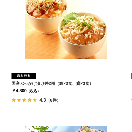
国産ぶっかけ漬け丼2種（鯛×3食、鰤×3食）
￥4,800
（税込）
4.3
（8件）