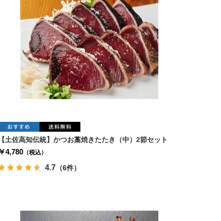
【土佐高知伝統】かつお藁焼きたたき（中）2節セット
￥4,780
（税込）
4.7
（6件）