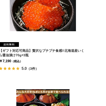
【ギフト対応可商品】贅沢なプチプチ食感!!北海道産いく
ら醤油漬け70g×3瓶
￥7,190
（税込）
5.0
（3件）