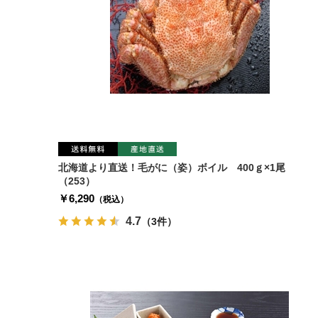
北海道より直送！毛がに（姿）ボイル 400ｇ×1尾
（253）
￥6,290
（税込）
4.7
（3件）