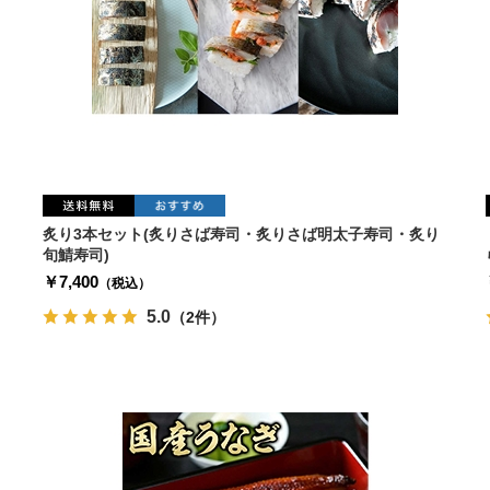
炙り3本セット(炙りさば寿司・炙りさば明太子寿司・炙り
旬鯖寿司)
￥7,400
（税込）
5.0
（2件）