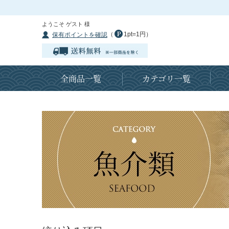
ようこそ ゲスト 様
（
1pt=1円）
保有ポイントを確認
全商品一覧
カテゴリ一覧