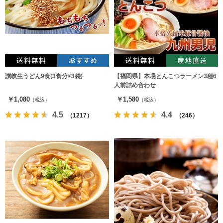
讃岐生うどん9食(3食分×3袋)
【福岡県】本場とんこつラーメン3種6
人前詰め合わせ
￥1,080
￥1,580
（税込）
（税込）
4.5
4.4
（1217）
（246）