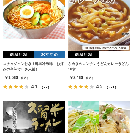
コチュジャン付き！韓国冷麺味 お好
さぬきのレンチンうどんカレーうどん
みの辛味で♪（6人前）
10食
￥1,580
￥2,480
（税込）
（税込）
4.1
4.2
（22）
（321）