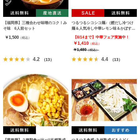
【福岡県】三種合わせ味噌のコク！み
つるつるシコシコ麺♪（鰹だし冷つけ
そ味 6人前セット
麺＆人気冷し中華レモン味＆かぼす
味）詰め合せ！（3種6人前）
￥1,500
【8/14まで】中華フェア実施中！
（税込）
￥1,410
（税込）
￥1,480
（税込）
4.2
4.4
（13）
（13）