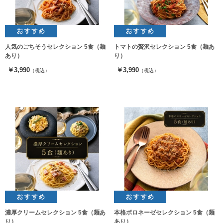
人気のごちそうセレクション 5食（麺
トマトの贅沢セレクション 5食（麺あ
あり）
り）
￥3,990
￥3,990
（税込）
（税込）
濃厚クリームセレクション 5食（麺あ
本格ボロネーゼセレクション 5食（麺
り）
あり）