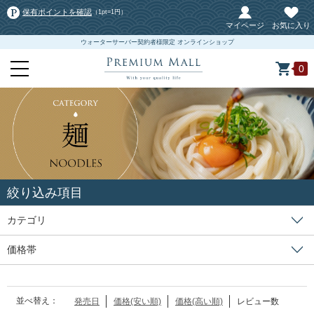
保有ポイントを確認
（1pt=1円）
マイページ
お気に入り
ウォーターサーバー契約者様限定 オンラインショップ
0
絞り込み項目
カテゴリ
価格帯
並べ替え：
発売日
価格(安い順)
価格(高い順)
レビュー数