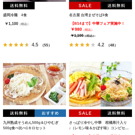
盛岡冷麺 4食
名古屋 台湾まぜそば4食
￥1,100
【8/14まで】中華フェア実施中！
（税込）
￥980
（税込）
￥1,100
（税込）
4.5
4.2
（55）
（48）
九州熟成そうめん500g＆ひやむぎ
さっぱり冷やし中華 柑橘果汁入り
500g食べ比べ1キロセット
♪（レモン味＆かぼす味）コンビセッ
ト（2種6人前）