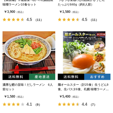
【業務麺】２種類食べ比べ!!札幌熟成
つるつる食感♪九州熟成ざるうどん
味噌ラーメン10食セット
たっぷり840g（約8人前）
￥3,900
￥1,580
（税込）
（税込）
4.5
4.5
（11）
（11）
濃厚な鰹の旨味！だしラーメン 6人
麺オールスター（計25食）生うどん9
前セット
食、生パスタ6食、札幌 味噌ラーメン4
食、生そば6食
￥1,580
￥5,400
（税込）
（税込）
4.1
4.4
（9）
（7）