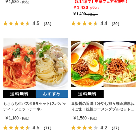
￥1,580
【8/14まで】中華フェア実施中！
（税込）
￥1,420
（税込）
￥1,490
（税込）
4.5
4.4
（38）
（29）
もちもち生パスタ6食セット(スパゲッ
豆板醤の旨味！冷やし担々麺＆濃厚ね
ティ・フェットチーネ)
りごま！担担ラーメンダブルセット
（2種6人前）
￥1,180
￥1,580
（税込）
（税込）
4.5
4.2
（71）
（27）