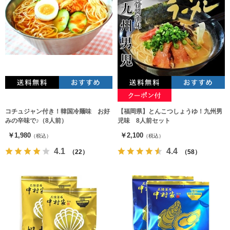
コチュジャン付き！韓国冷麺味 お好
【福岡県】とんこつしょうゆ！九州男
みの辛味で♪（8人前）
児味 8人前セット
￥1,980
￥2,100
（税込）
（税込）
4.1
4.4
（22）
（58）