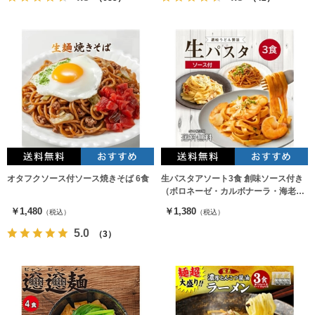
オタフクソース付ソース焼きそば 6食
生パスタアソート3食 創味ソース付き
（ボロネーゼ・カルボナーラ・海老ト
マトクリームソース)
￥1,480
￥1,380
（税込）
（税込）
5.0
（3）