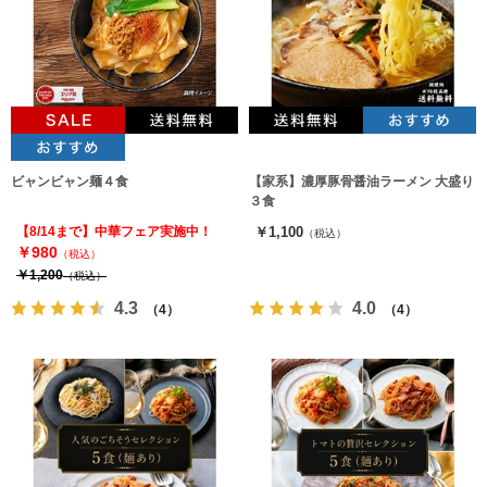
ビャンビャン麺４食
【家系】濃厚豚骨醤油ラーメン 大盛り
３食
【8/14まで】中華フェア実施中！
￥1,100
（税込）
￥980
（税込）
￥1,200
（税込）
4.3
4.0
（4）
（4）