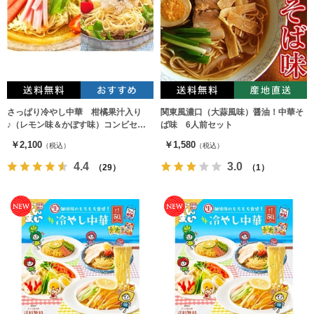
さっぱり冷やし中華 柑橘果汁入り
関東風濃口（大蒜風味）醤油！中華そ
♪（レモン味＆かぼす味）コンビセッ
ば味 6人前セット
ト（2種8人前）
￥2,100
￥1,580
（税込）
（税込）
4.4
3.0
（29）
（1）