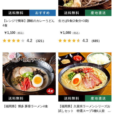
【レンジで簡単】讃岐のカレーうどん
生そば6食(2食分×3袋)
4食
￥1,100
￥1,080
（税込）
（税込）
4.2
4.3
（321）
（685）
【福岡県】博多 豚骨ラーメン4食
【福岡県】久留米ラーメンシリーズお
試しセット 特選スープ3種6人前 と