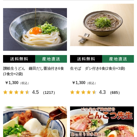
讃岐生うどん 鎌田だし醤油付き6食
生そば ダシ付き6食(2食分×3袋)
(3食分×2袋)
￥1,300
￥1,300
（税込）
（税込）
4.5
4.3
（1217）
（685）