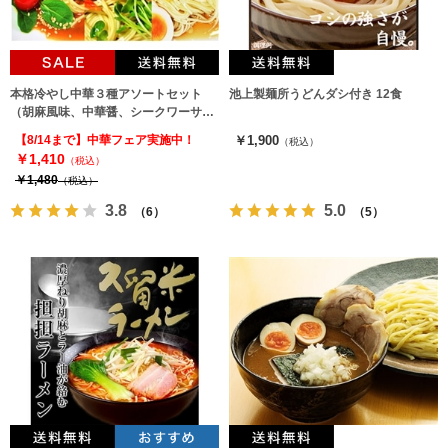
本格冷やし中華３種アソートセット
池上製麺所うどんダシ付き 12食
（胡麻風味、中華醤、シークワーサ
ー）詰め合せ♪（3種6人前）
【8/14まで】中華フェア実施中！
￥1,900
（税込）
￥1,410
（税込）
￥1,480
（税込）
3.8
5.0
（6）
（5）