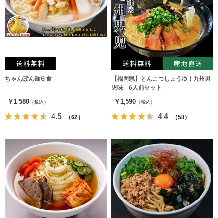
ちゃんぽん麺６食
【福岡県】とんこつしょうゆ！九州男
児味 6人前セット
￥1,580
￥1,590
（税込）
（税込）
4.5
4.4
（62）
（58）