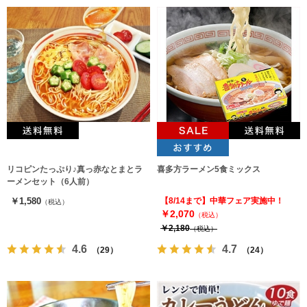
リコピンたっぷり♪真っ赤なとまとラ
喜多方ラーメン5食ミックス
ーメンセット（6人前）
￥1,580
【8/14まで】中華フェア実施中！
（税込）
￥2,070
（税込）
￥2,180
（税込）
4.6
4.7
（29）
（24）