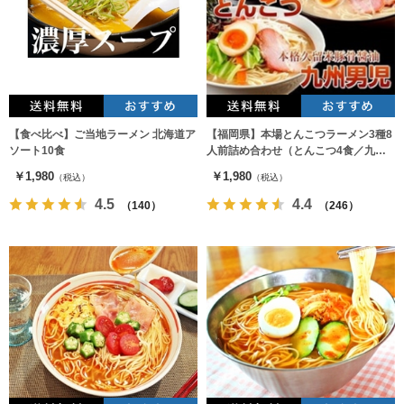
【食べ比べ】ご当地ラーメン 北海道ア
【福岡県】本場とんこつラーメン3種8
ソート10食
人前詰め合わせ（とんこつ4食／九州
男児2食／豚骨先生2食）
￥1,980
￥1,980
（税込）
（税込）
4.5
4.4
（140）
（246）