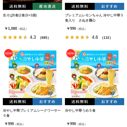
生そば6食(2食分×3袋)
プレミアムレモンちゃん 冷やし中華 5
食入り さぬき麺心
￥1,080
￥990
（税込）
（税込）
4.3
4.6
（685）
（132）
冷やし中華プレミアムシークワーサー
冷やし中華うめ５食
５食
￥990
￥990
（税込）
（税込）