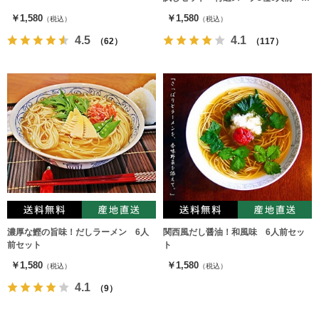
んこつ味、みそ味、和風味（各2食）
￥1,580
￥1,580
（税込）
（税込）
4.5
4.1
（62）
（117）
濃厚な鰹の旨味！だしラーメン 6人
関西風だし醤油！和風味 6人前セッ
前セット
ト
￥1,580
￥1,580
（税込）
（税込）
4.1
（9）