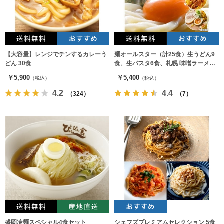
【大容量】レンジでチンするカレーう
麺オールスター（計25食）生うどん9
どん 30食
食、生パスタ6食、札幌 味噌ラーメン4
食、生そば6食
￥5,900
￥5,400
（税込）
（税込）
4.2
4.4
（324）
（7）
盛岡冷麺スペシャル4食セット
シェフズプレミアムセレクション 5食