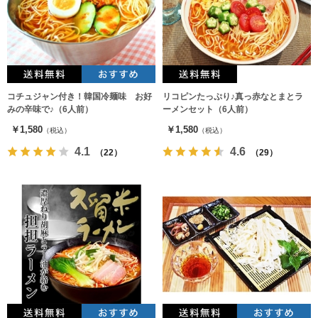
コチュジャン付き！韓国冷麺味 お好
リコピンたっぷり♪真っ赤なとまとラ
みの辛味で♪（6人前）
ーメンセット（6人前）
￥1,580
￥1,580
（税込）
（税込）
4.1
4.6
（22）
（29）