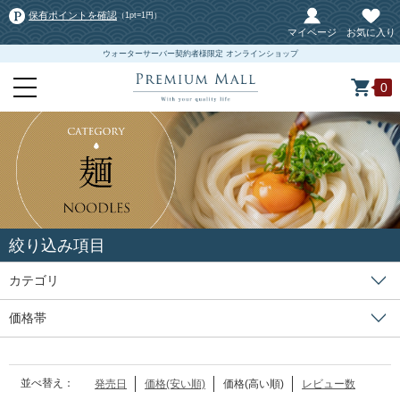
保有ポイントを確認
（1pt=1円）
マイページ
お気に入り
ウォーターサーバー契約者様限定 オンラインショップ
0
絞り込み項目
カテゴリ
価格帯
並べ替え：
発売日
価格(安い順)
価格(高い順)
レビュー数