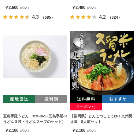
￥2,600
￥2,480
（税込）
（税込）
4.3
4.2
（685）
（324）
五島手延うどん MM-06S (五島手延べ
【福岡県】とんこつしょうゆ！九州男
うどん３袋・うどんスープのセット）
児味 8人前セット
￥2,100
￥2,100
（税込）
（税込）