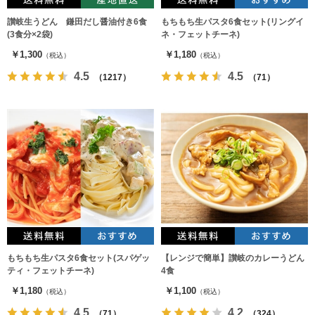
讃岐生うどん 鎌田だし醤油付き6食
もちもち生パスタ6食セット(リングイ
(3食分×2袋)
ネ・フェットチーネ)
￥1,300
￥1,180
（税込）
（税込）
4.5
4.5
（1217）
（71）
もちもち生パスタ6食セット(スパゲッ
【レンジで簡単】讃岐のカレーうどん
ティ・フェットチーネ)
4食
￥1,180
￥1,100
（税込）
（税込）
4.5
4.2
（71）
（324）