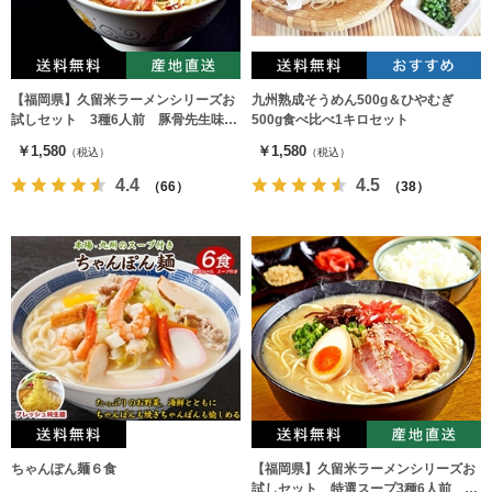
【福岡県】久留米ラーメンシリーズお
九州熟成そうめん500g＆ひやむぎ
試しセット 3種6人前 豚骨先生味、
500g食べ比べ1キロセット
中華そば味、だしラーメン（各2食）
￥1,580
￥1,580
（税込）
（税込）
4.4
4.5
（66）
（38）
ちゃんぽん麺６食
【福岡県】久留米ラーメンシリーズお
試しセット 特選スープ3種6人前 と