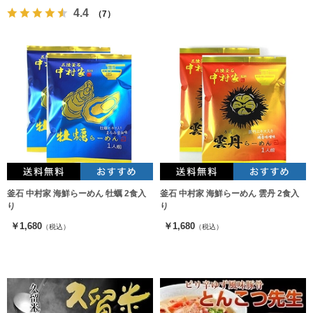
4.4
（7）
釜石 中村家 海鮮らーめん 牡蠣 2食入
釜石 中村家 海鮮らーめん 雲丹 2食入
り
り
￥1,680
￥1,680
（税込）
（税込）