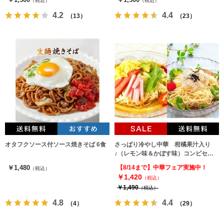
（税込）
（税込）
4.2
4.4
（13）
（23）
オタフクソース付ソース焼きそば 6食
さっぱり冷やし中華 柑橘果汁入り
♪（レモン味＆かぼす味）コンビセッ
ト（2種6人前）
￥1,480
【8/14まで】中華フェア実施中！
（税込）
￥1,420
（税込）
￥1,490
（税込）
4.8
4.4
（4）
（29）