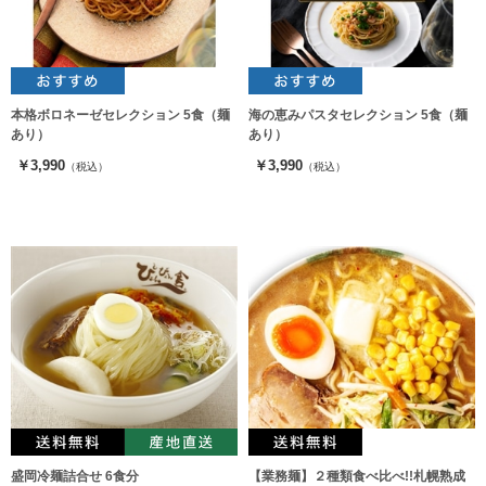
本格ボロネーゼセレクション 5食（麺
海の恵みパスタセレクション 5食（麺
あり）
あり）
￥3,990
￥3,990
（税込）
（税込）
盛岡冷麺詰合せ 6食分
【業務麺】２種類食べ比べ!!札幌熟成