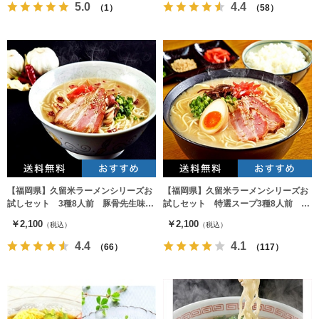
5.0
4.4
（1）
（58）
【福岡県】久留米ラーメンシリーズお
【福岡県】久留米ラーメンシリーズお
試しセット 3種8人前 豚骨先生味4
試しセット 特選スープ3種8人前 と
食、中華そば味×2食、だしラーメン×2
んこつ味4食、みそ味2食、和風味2食
￥2,100
￥2,100
（税込）
（税込）
食
4.4
4.1
（66）
（117）