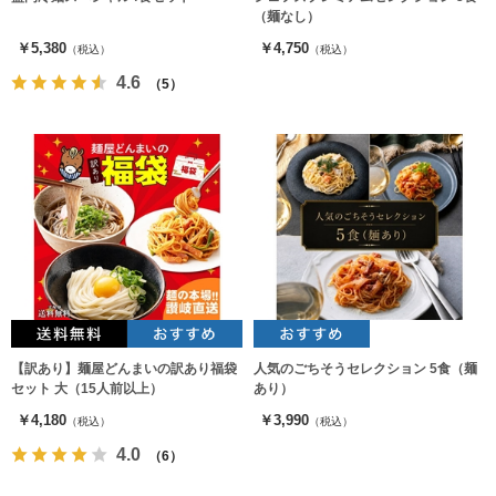
（麺なし）
￥5,380
￥4,750
（税込）
（税込）
4.6
（5）
【訳あり】麺屋どんまいの訳あり福袋
人気のごちそうセレクション 5食（麺
セット 大（15人前以上）
あり）
￥4,180
￥3,990
（税込）
（税込）
4.0
（6）