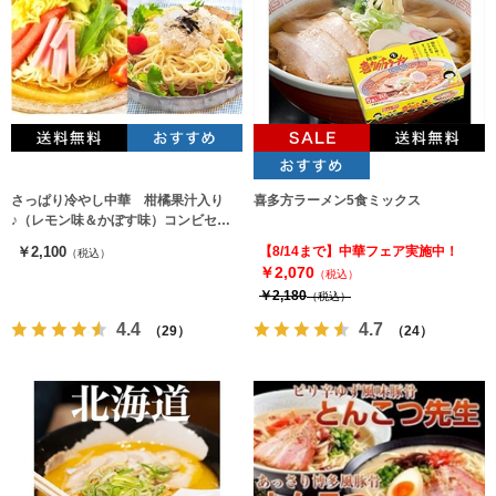
さっぱり冷やし中華 柑橘果汁入り
喜多方ラーメン5食ミックス
♪（レモン味＆かぼす味）コンビセッ
ト（2種8人前）
￥2,100
【8/14まで】中華フェア実施中！
（税込）
￥2,070
（税込）
￥2,180
（税込）
4.4
4.7
（29）
（24）