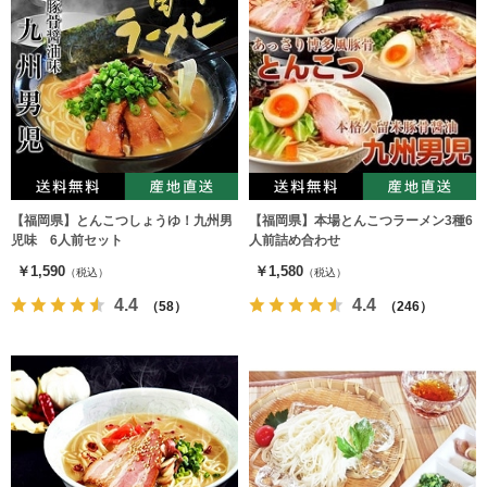
【福岡県】とんこつしょうゆ！九州男
【福岡県】本場とんこつラーメン3種6
児味 6人前セット
人前詰め合わせ
￥1,590
￥1,580
（税込）
（税込）
4.4
4.4
（58）
（246）