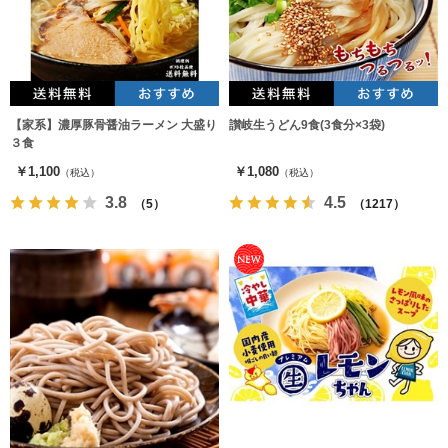
【家系】濃厚豚骨醤油ラーメン 大盛り
讃岐生うどん9食(3食分×3袋)
３食
￥1,100
￥1,080
（税込）
（税込）
3.8
4.5
（5）
（1217）