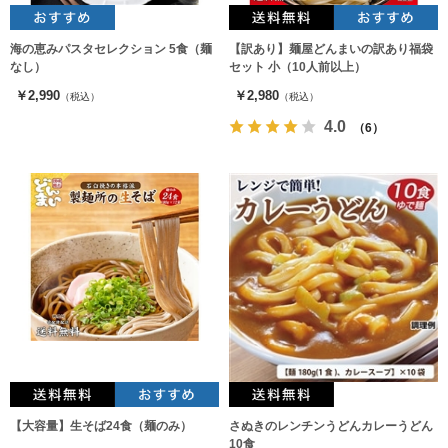
海の恵みパスタセレクション 5食（麺
【訳あり】麺屋どんまいの訳あり福袋
なし）
セット 小（10人前以上）
￥2,990
￥2,980
（税込）
（税込）
4.0
（6）
【大容量】生そば24食（麺のみ）
さぬきのレンチンうどんカレーうどん
10食