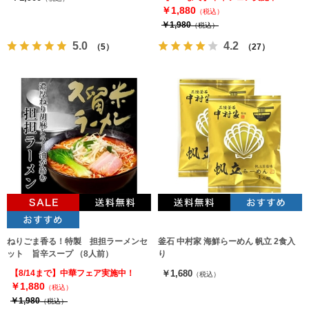
￥1,880
（税込）
￥1,980
（税込）
5.0
4.2
（5）
（27）
ねりごま香る！特製 担担ラーメンセ
釜石 中村家 海鮮らーめん 帆立 2食入
ット 旨辛スープ （8人前）
り
【8/14まで】中華フェア実施中！
￥1,680
（税込）
￥1,880
（税込）
￥1,980
（税込）