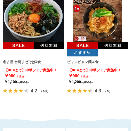
名古屋 台湾まぜそば4食
ビャンビャン麺４食
【8/14まで】中華フェア実施中！
【8/14まで】中華フェア実施中！
￥980
￥980
（税込）
（税込）
￥1,100
￥1,200
（税込）
（税込）
4.2
4.3
（48）
（4）