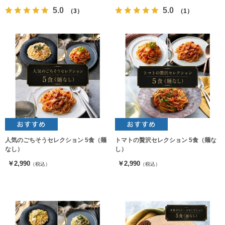
5.0
5.0
（3）
（1）
人気のごちそうセレクション 5食（麺
トマトの贅沢セレクション 5食（麺な
なし）
し）
￥2,990
￥2,990
（税込）
（税込）