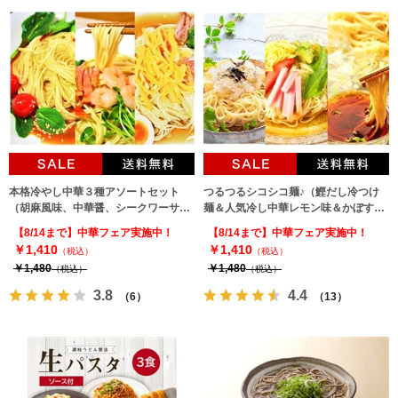
本格冷やし中華３種アソートセット
つるつるシコシコ麺♪（鰹だし冷つけ
（胡麻風味、中華醤、シークワーサ
麺＆人気冷し中華レモン味＆かぼす
ー）詰め合せ♪（3種6人前）
味）詰め合せ！（3種6人前）
【8/14まで】中華フェア実施中！
【8/14まで】中華フェア実施中！
￥1,410
￥1,410
（税込）
（税込）
￥1,480
￥1,480
（税込）
（税込）
3.8
4.4
（6）
（13）