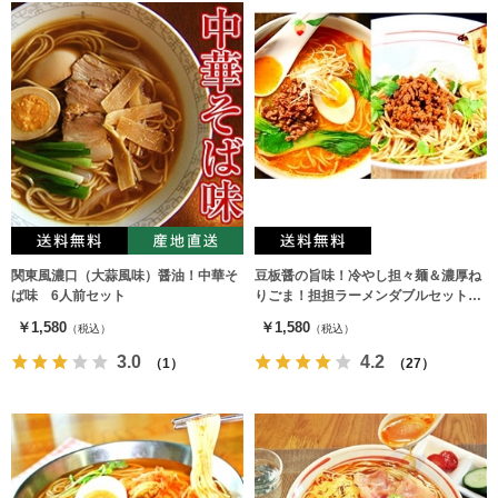
関東風濃口（大蒜風味）醤油！中華そ
豆板醤の旨味！冷やし担々麺＆濃厚ね
ば味 6人前セット
りごま！担担ラーメンダブルセット
（2種6人前）
￥1,580
￥1,580
（税込）
（税込）
3.0
4.2
（1）
（27）