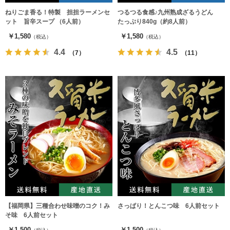
ねりごま香る！特製 担担ラーメンセ
つるつる食感♪九州熟成ざるうどん
ット 旨辛スープ （6人前）
たっぷり840g（約8人前）
￥1,580
￥1,580
（税込）
（税込）
4.4
4.5
（7）
（11）
【福岡県】三種合わせ味噌のコク！み
さっぱり！とんこつ味 6人前セット
そ味 6人前セット
￥1,500
￥1,500