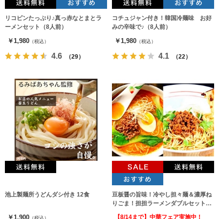
リコピンたっぷり♪真っ赤なとまとラ
コチュジャン付き！韓国冷麺味 お好
ーメンセット（8人前）
みの辛味で♪（8人前）
￥1,980
￥1,980
（税込）
（税込）
4.6
4.1
（29）
（22）
池上製麺所うどんダシ付き 12食
豆板醤の旨味！冷やし担々麺＆濃厚ね
りごま！担担ラーメンダブルセット
（2種8人前）
￥1,900
【8/14まで】中華フェア実施中！
（税込）