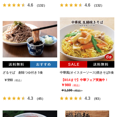
4.6
4.6
（132）
（132）
ざるそば 創味つゆ付き 5食
中華風(オイスターソース)焼きそば6食
￥990
【8/14まで】中華フェア実施中！
（税込）
￥980
（税込）
￥1,100
（税込）
4.3
4.3
（45）
（93）