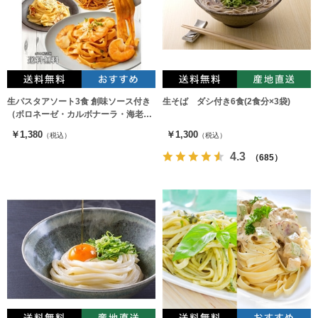
生パスタアソート3食 創味ソース付き
生そば ダシ付き6食(2食分×3袋)
（ボロネーゼ・カルボナーラ・海老ト
マトクリームソース)
￥1,380
￥1,300
（税込）
（税込）
4.3
（685）