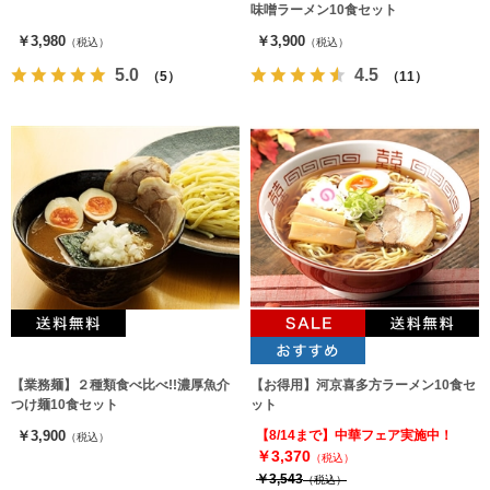
味噌ラーメン10食セット
￥3,980
￥3,900
（税込）
（税込）
5.0
4.5
（5）
（11）
【業務麺】２種類食べ比べ!!濃厚魚介
【お得用】河京喜多方ラーメン10食セ
つけ麺10食セット
ット
￥3,900
【8/14まで】中華フェア実施中！
（税込）
￥3,370
（税込）
￥3,543
（税込）