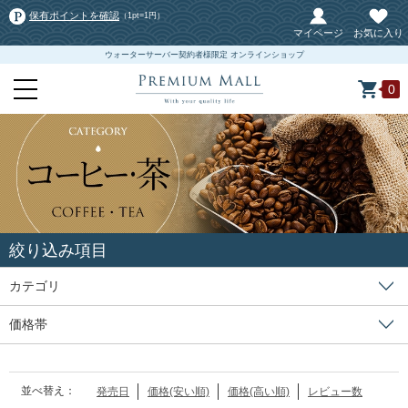
保有ポイントを確認
（1pt=1円）
マイページ
お気に入り
ウォーターサーバー契約者様限定 オンラインショップ
0
絞り込み項目
カテゴリ
価格帯
並べ替え：
発売日
価格(安い順)
価格(高い順)
レビュー数