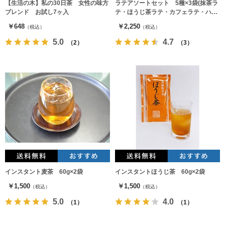
【生活の木】私の30日茶 女性の味方
ラテアソートセット 5種×3袋(抹茶ラ
ブレンド お試し7ヶ入
テ・ほうじ茶ラテ・カフェラテ・ハニ
ーミルクラテ・黒ごまラテ)
￥648
￥2,250
（税込）
（税込）
5.0
4.7
（2）
（3）
インスタント麦茶 60g×2袋
インスタントほうじ茶 60g×2袋
￥1,500
￥1,500
（税込）
（税込）
5.0
4.0
（1）
（1）