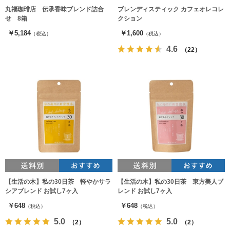
丸福珈琲店 伝承香味ブレンド詰合
ブレンディスティック カフェオレコレ
せ 8箱
クション
￥5,184
￥1,600
（税込）
（税込）
4.6
（22）
【生活の木】私の30日茶 軽やかサラ
【生活の木】私の30日茶 東方美人ブ
シアブレンド お試し7ヶ入
レンド お試し7ヶ入
￥648
￥648
（税込）
（税込）
5.0
5.0
（2）
（2）