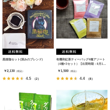
黒猫珈セット(深みのブレンド)
有機和紅茶ティーバッグ4種アソート
（4種×3セット）【出荷時期：8月17
日以降】
￥2,130
￥1,500
（税込）
（税込）
4.5
4.4
（2）
（8）