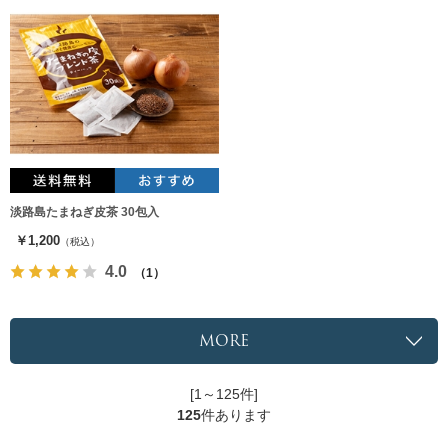
淡路島たまねぎ皮茶 30包入
￥1,200
（税込）
4.0
（1）
MORE
[1～125件]
125
件あります