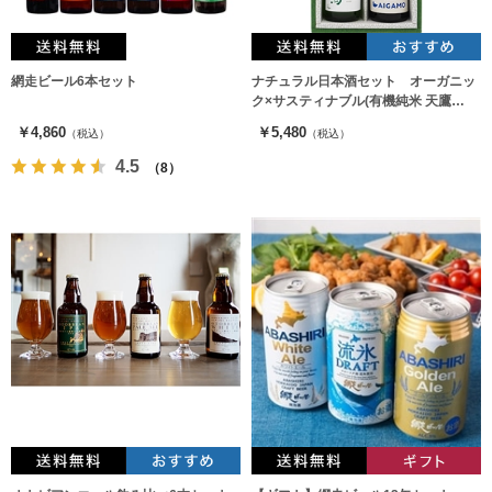
網走ビール6本セット
ナチュラル日本酒セット オーガニッ
ク×サスティナブル(有機純米 天鷹
720ml、東光AIGAMO 純米酒720ml)
￥4,860
￥5,480
（税込）
（税込）
4.5
（8）