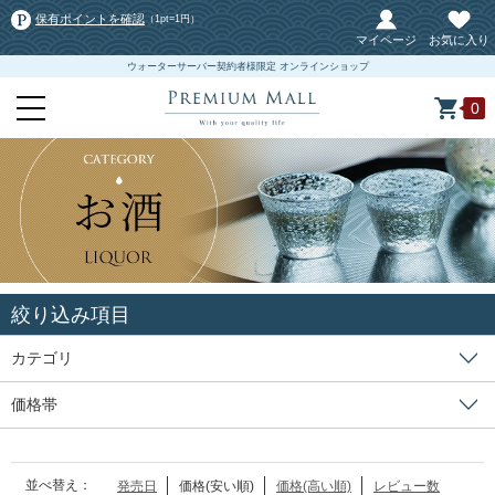
保有ポイントを確認
（1pt=1円）
マイページ
お気に入り
ウォーターサーバー契約者様限定 オンラインショップ
0
絞り込み項目
カテゴリ
価格帯
並べ替え：
発売日
価格(安い順)
価格(高い順)
レビュー数