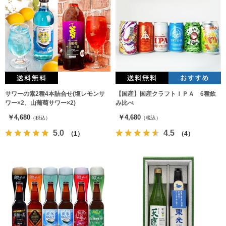
サワーの素2種4本詰合せ(塩レモンサ
【国産】国産クラフトＩＰＡ 6種飲
ワー×2、山葡萄サワー×2)
み比べ
￥4,680
￥4,680
（税込）
（税込）
5.0
4.5
（1）
（4）