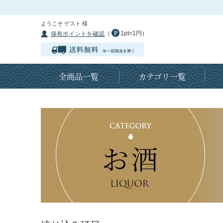
ようこそ ゲスト 様
（
1pt=1円）
保有ポイントを確認
全商品一覧
カテゴリ一覧