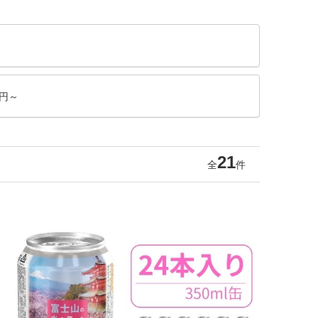
0円～
21
全
件