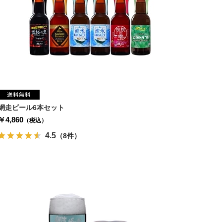
網走ビール6本セット
￥4,860
（税込）
4.5
（8件）