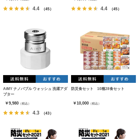
4.4
4.4
（45）
（45）
AiMY ナノバブル ウォッシュ 洗濯アダ
防災食セット 10種28食セット
プター
￥9,980
￥10,000
（税込）
（税込）
4.3
（43）