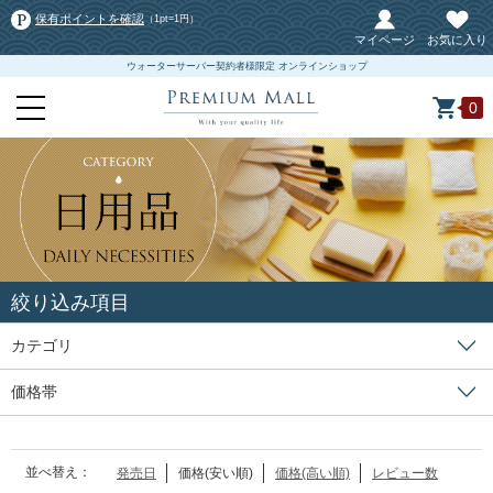
保有ポイントを確認
（1pt=1円）
マイページ
お気に入り
ウォーターサーバー契約者様限定 オンラインショップ
0
絞り込み項目
カテゴリ
価格帯
並べ替え：
発売日
価格(安い順)
価格(高い順)
レビュー数