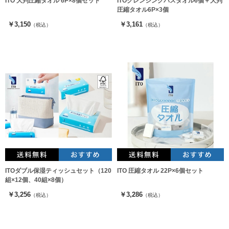
ITO 大判圧縮タオル 6P×8個セット
ITOクレンジングバスタオル6個＋大判
圧縮タオル6P×3個
￥3,150
￥3,161
（税込）
（税込）
ITOダブル保湿ティッシュセット（120
ITO 圧縮タオル 22P×6個セット
組×12個、40組×8個）
￥3,256
￥3,286
（税込）
（税込）