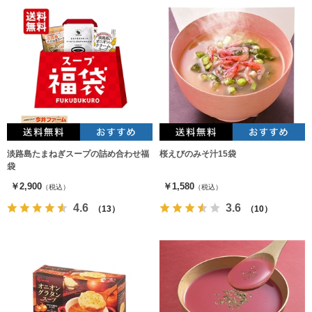
淡路島たまねぎスープの詰め合わせ福
桜えびのみそ汁15袋
袋
￥2,900
￥1,580
（税込）
（税込）
4.6
3.6
（13）
（10）