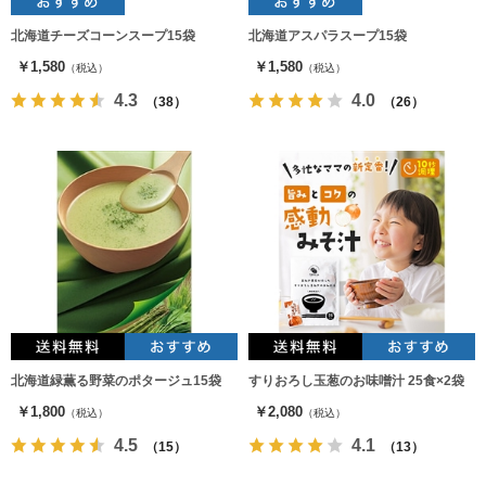
北海道チーズコーンスープ15袋
北海道アスパラスープ15袋
￥1,580
￥1,580
（税込）
（税込）
4.3
4.0
（38）
（26）
北海道緑薫る野菜のポタージュ15袋
すりおろし玉葱のお味噌汁 25食×2袋
￥1,800
￥2,080
（税込）
（税込）
4.5
4.1
（15）
（13）