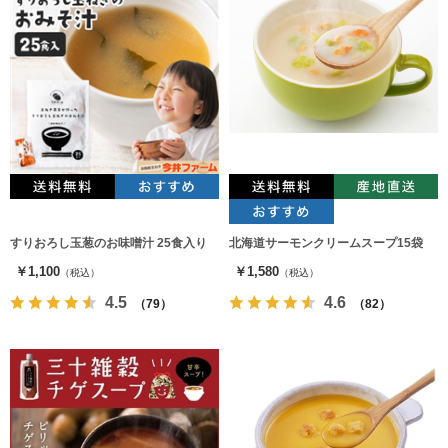
すりおろし玉葱のお味噌汁 25食入り
北海道サーモンクリームスープ15袋
￥1,100
￥1,580
（税込）
（税込）
4.5
4.6
（79）
（82）