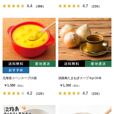
4.4
4.7
（368）
（216）
北海道コーンスープ15袋
淡路島たまねぎスープ 6g×30本
￥1,580
￥1,300
（税込）
（税込）
4.2
4.7
（120）
（216）