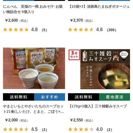
にんべん 至福の一椀 おみそ汁･お吸
【10袋×3】淡路島たまねぎポタージュ
い物詰合せ 9個入り
￥2,600
￥2,970
（税込）
（税込）
4.8
4.6
（5）
（300）
やまといもとやさいたちのスープセッ
【170g×3個入】三十雑穀みそスープ
ト21食(しいたけ、とまと、ごぼう×各
7食)
￥2,000
￥2,550
（税込）
（税込）
4.5
4.0
（2）
（2）