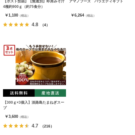
【ポスト投函】【無選別】即席みそ汁
アマノフーズ バラエティギフト
4種約900ｇ（約75食分）
￥1,100
￥6,264
（税込）
（税込）
4.8
（4）
【300ｇ×3個入】淡路島たまねぎスー
プ
￥3,600
（税込）
4.7
（216）