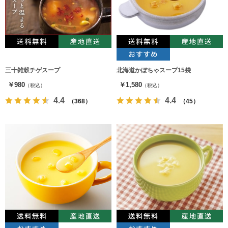
三十雑穀チゲスープ
北海道かぼちゃスープ15袋
￥980
￥1,580
（税込）
（税込）
4.4
4.4
（368）
（45）