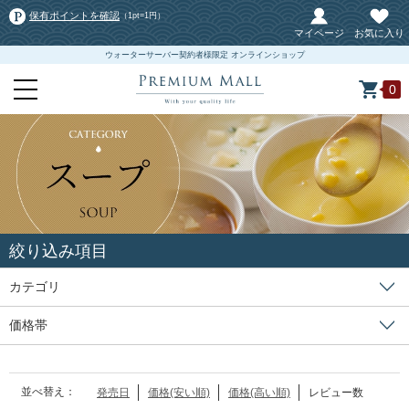
保有ポイントを確認
（1pt=1円）
マイページ
お気に入り
ウォーターサーバー契約者様限定 オンラインショップ
0
絞り込み項目
カテゴリ
価格帯
並べ替え：
発売日
価格(安い順)
価格(高い順)
レビュー数