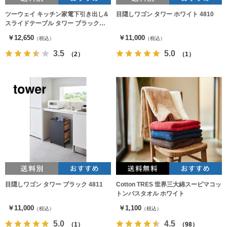
ツーウェイ キッチン家電下引き出し&
目隠しワゴン タワー ホワイト 4810
スライドテーブル タワー ブラック
2008
￥12,650
￥11,000
（税込）
（税込）
3.5
5.0
（2）
（1）
目隠しワゴン タワー ブラック 4811
Cotton TRES 世界三大綿スーピマコッ
トンバスタオル ホワイト
￥11,000
￥1,100
（税込）
（税込）
5.0
4.5
（1）
（98）