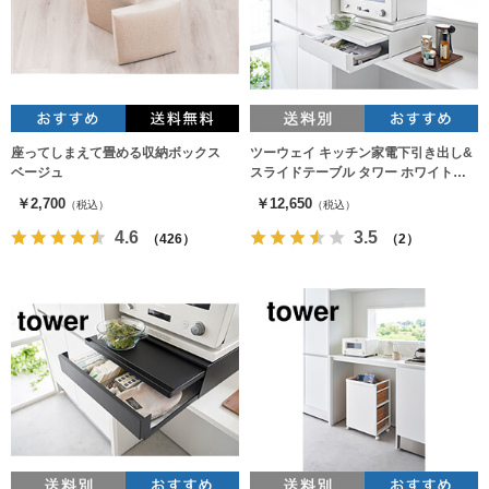
座ってしまえて畳める収納ボックス
ツーウェイ キッチン家電下引き出し&
ベージュ
スライドテーブル タワー ホワイト
2007
￥2,700
￥12,650
（税込）
（税込）
4.6
3.5
（426）
（2）