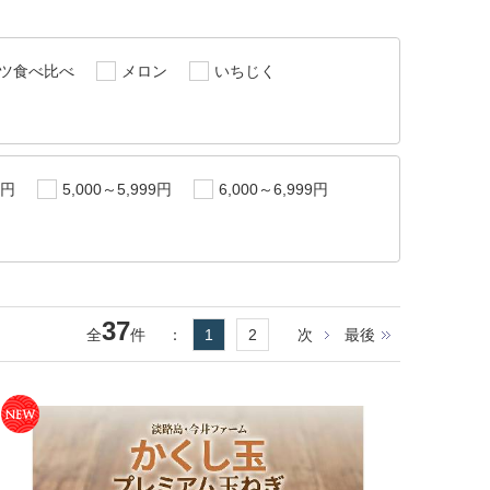
ツ食べ比べ
メロン
いちじく
9円
5,000～5,999円
6,000～6,999円
37
全
件
：
1
2
次
最後