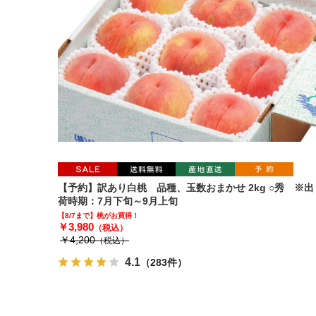
【予約】訳あり白桃 品種、玉数おまかせ 2kg ○秀 ※出
荷時期：7月下旬～9月上旬
【8/7まで】桃がお買得！
￥3,980
（税込）
￥4,200
（税込）
4.1
（283件）