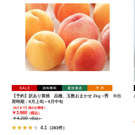
【予約】訳あり黄桃 品種、玉数おまかせ 2kg ○秀 ※出
荷時期：8月上旬～9月中旬
【8/7まで】桃がお買得！
￥3,980
（税込）
￥4,200
（税込）
4.1
（283件）