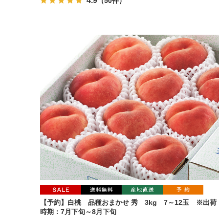
4.9
（50件）
【予約】白桃 品種おまかせ 秀 3kg 7～12玉 ※出荷
時期：7月下旬～8月下旬