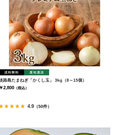
淡路島たまねぎ「かくし玉」 3kg（8～15個）
￥2,800
（税込）
4.9
（50件）