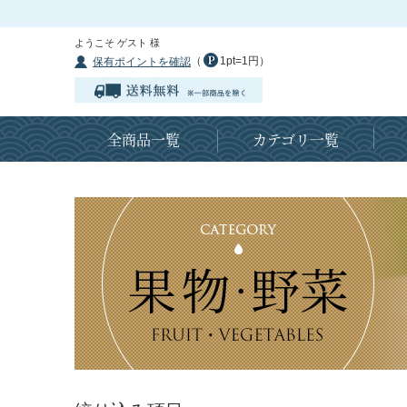
ようこそ ゲスト 様
（
1pt=1円）
保有ポイントを確認
全商品一覧
カテゴリ一覧