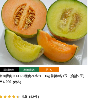
赤肉青肉メロン2種食べ比べ 1kg前後×各1玉（合計2玉）
￥4,200
（税込）
4.5
（42件）