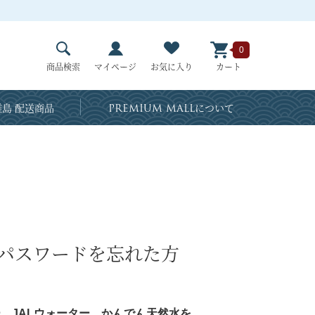
0
商品検索
マイページ
お気に入り
カート
島 配送商品
PREMIUM MALL
について
・パスワードを忘れた方
、JALウォーター、かんでん天然水を