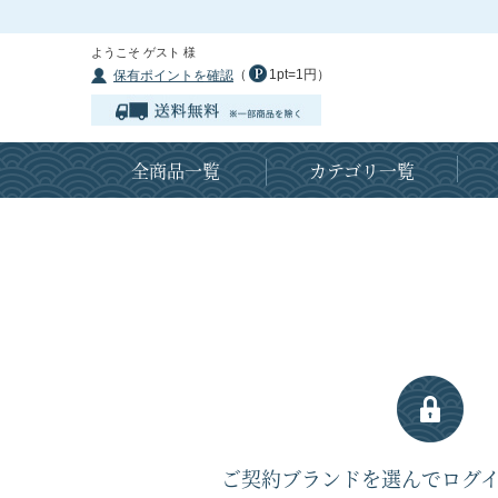
ようこそ ゲスト 様
（
1pt=1円）
保有ポイントを確認
全商品一覧
カテゴリ一覧
ご契約ブランドを選んでログ