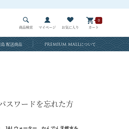
0
商品検索
マイページ
お気に入り
カート
島 配送商品
PREMIUM MALL
について
・パスワードを忘れた方
、JALウォーター、かんでん天然水を