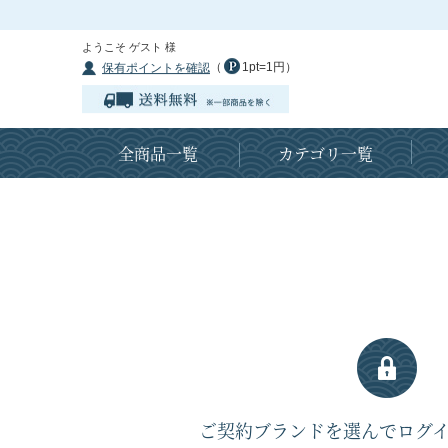
ようこそ ゲスト 様
（
1pt=1円）
保有ポイントを確認
全商品一覧
カテゴリ一覧
ご契約ブランドを選んでログ