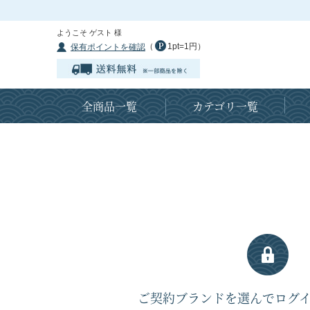
ようこそ ゲスト 様
（
1pt=1円）
保有ポイントを確認
全商品一覧
カテゴリ一覧
ご契約ブランドを選んでログ