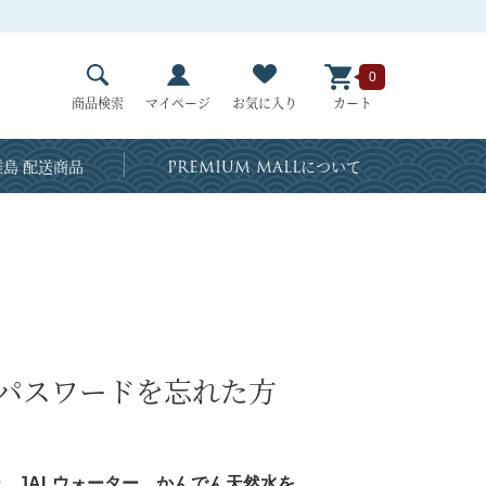
0
商品検索
マイページ
お気に入り
カート
島 配送商品
PREMIUM MALL
について
・パスワードを忘れた方
、JALウォーター、かんでん天然水を