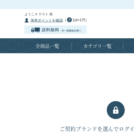
ようこそ ゲスト 様
（
1pt=1円）
保有ポイントを確認
全商品一覧
カテゴリ一覧
ご契約ブランドを選んでログ