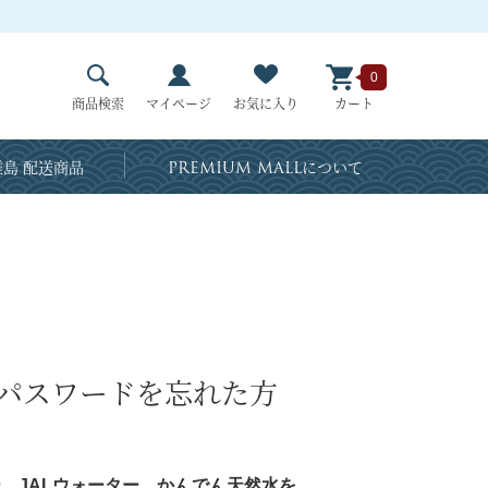
0
商品検索
マイページ
お気に入り
カート
島 配送商品
PREMIUM MALL
について
・パスワードを忘れた方
、JALウォーター、かんでん天然水を