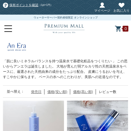
保有ポイントを確認
（1pt=1円）
マイページ
お気に入り
ウォーターサーバー契約者様限定 オンラインショップ
0
「肌に良いミネラルバランスを持つ温泉水で基礎化粧品をつくりたい 」 この思
いからアンエラは誕生しました。 大地が育んだ弱アルカリ性の天然温泉水をベ
ースに、厳選された天然由来の成分をたっぷり配合。 皮膚にうるおいを与え、
すこやかに保ちます。 ベースの水へのこだわりが、美肌への近道なのです。
並べ替え：
発売日
価格(安い順)
価格(高い順)
レビュー数