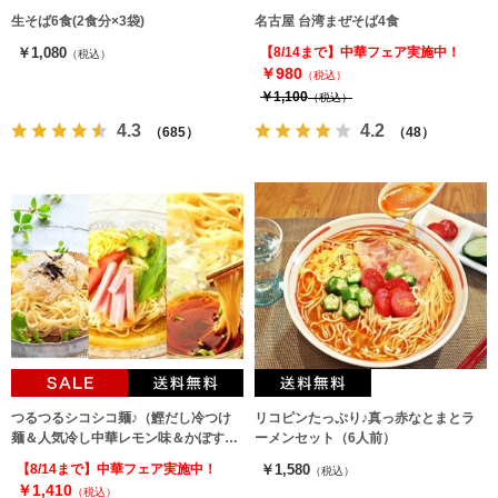
生そば6食(2食分×3袋)
名古屋 台湾まぜそば4食
￥1,080
【8/14まで】中華フェア実施中！
（税込）
￥980
（税込）
￥1,100
（税込）
4.3
4.2
（685）
（48）
つるつるシコシコ麺♪（鰹だし冷つけ
リコピンたっぷり♪真っ赤なとまとラ
麺＆人気冷し中華レモン味＆かぼす
ーメンセット（6人前）
味）詰め合せ！（3種6人前）
【8/14まで】中華フェア実施中！
￥1,580
（税込）
￥1,410
（税込）