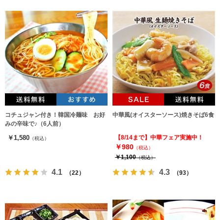
コチュジャン付き！韓国冷麺味 お好
中華風(オイスターソース)焼きそば6食
みの辛味で♪（6人前）
￥1,580
【8/14まで】中華フェア実施中！
（税込）
￥980
（税込）
￥1,100
（税込）
4.1
4.3
（22）
（93）