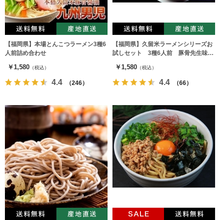
【福岡県】本場とんこつラーメン3種6
【福岡県】久留米ラーメンシリーズお
人前詰め合わせ
試しセット 3種6人前 豚骨先生味、
中華そば味、だしラーメン（各2食）
￥1,580
￥1,580
（税込）
（税込）
4.4
4.4
（246）
（66）