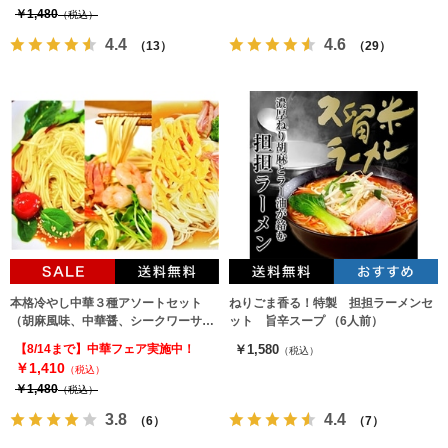
￥1,480
（税込）
4.4
4.6
（13）
（29）
本格冷やし中華３種アソートセット
ねりごま香る！特製 担担ラーメンセ
（胡麻風味、中華醤、シークワーサ
ット 旨辛スープ （6人前）
ー）詰め合せ♪（3種6人前）
【8/14まで】中華フェア実施中！
￥1,580
（税込）
￥1,410
（税込）
￥1,480
（税込）
3.8
4.4
（6）
（7）