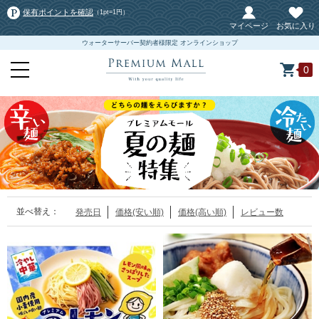
保有ポイントを確認
（1pt=1円）
マイページ
お気に入り
ウォーターサーバー契約者様限定 オンラインショップ
0
並べ替え：
発売日
価格(安い順)
価格(高い順)
レビュー数