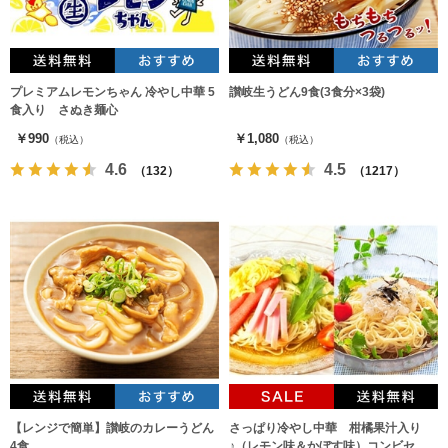
プレミアムレモンちゃん 冷やし中華 5
讃岐生うどん9食(3食分×3袋)
食入り さぬき麺心
￥990
￥1,080
（税込）
（税込）
4.6
4.5
（132）
（1217）
【レンジで簡単】讃岐のカレーうどん
さっぱり冷やし中華 柑橘果汁入り
4食
♪（レモン味＆かぼす味）コンビセッ