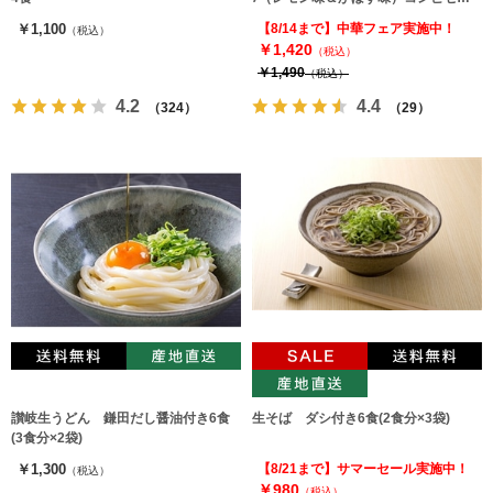
ト（2種6人前）
￥1,100
【8/14まで】中華フェア実施中！
（税込）
￥1,420
（税込）
￥1,490
（税込）
4.2
4.4
（324）
（29）
讃岐生うどん 鎌田だし醤油付き6食
生そば ダシ付き6食(2食分×3袋)
(3食分×2袋)
￥1,300
【8/21まで】サマーセール実施中！
（税込）
￥980
（税込）