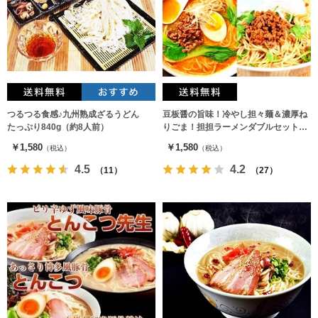
つるつる食感♪九州熟成ざるうどん
豆板醤の旨味！冷やし担々麺＆濃厚ね
たっぷり840g（約8人前）
りごま！担担ラーメンダブルセット
（2種6人前）
￥1,580
￥1,580
（税込）
（税込）
4.5
4.2
（11）
（27）