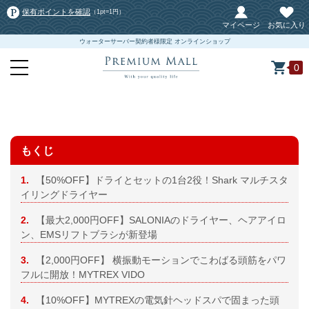
保有ポイントを確認
（1pt=1円）
マイページ
お気に入り
ウォーターサーバー契約者様限定 オンラインショップ
0
もくじ
1.
【50%OFF】ドライとセットの1台2役！Shark マルチスタ
イリングドライヤー
2.
【最大2,000円OFF】SALONIAのドライヤー、ヘアアイロ
ン、EMSリフトブラシが新登場
3.
【2,000円OFF】 横振動モーションでこわばる頭筋をパワ
フルに開放！MYTREX VIDO
4.
【10%OFF】MYTREXの電気針ヘッドスパで固まった頭