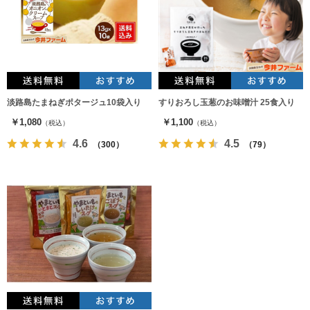
淡路島たまねぎポタージュ10袋入り
すりおろし玉葱のお味噌汁 25食入り
￥1,080
￥1,100
（税込）
（税込）
4.6
4.5
（300）
（79）