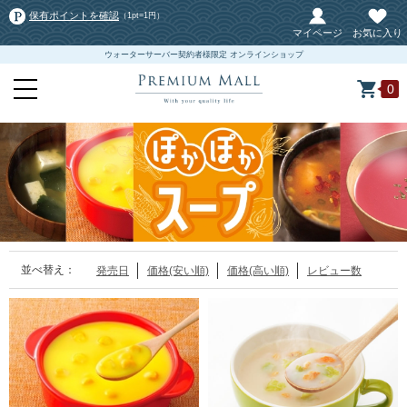
保有ポイントを確認
（1pt=1円）
マイページ
お気に入り
ウォーターサーバー契約者様限定 オンラインショップ
0
並べ替え：
発売日
価格(安い順)
価格(高い順)
レビュー数