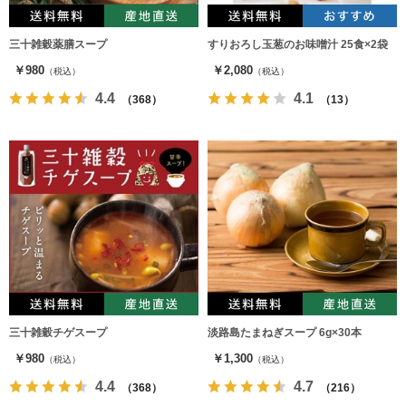
三十雑穀薬膳スープ
すりおろし玉葱のお味噌汁 25食×2袋
￥980
￥2,080
（税込）
（税込）
4.4
4.1
（368）
（13）
三十雑穀チゲスープ
淡路島たまねぎスープ 6g×30本
￥980
￥1,300
（税込）
（税込）
4.4
4.7
（368）
（216）