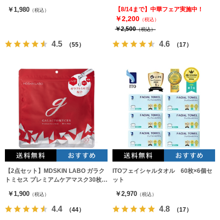
フェイスパック
￥1,980
【8/14まで】中華フェア実施中！
（税込）
￥2,200
（税込）
￥2,500
（税込）
4.5
4.6
（55）
（17）
【2点セット】MDSKIN LABO ガラク
ITOフェイシャルタオル 60枚×6個セ
トミセス プレミアムケアマスク30枚
ット
×2袋
￥1,900
￥2,970
（税込）
（税込）
4.4
4.8
（44）
（17）