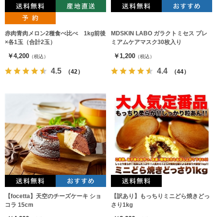
赤肉青肉メロン2種食べ比べ 1kg前後
MDSKIN LABO ガラクトミセス プレ
×各1玉（合計2玉）
ミアムケアマスク30枚入り
￥4,200
￥1,200
（税込）
（税込）
4.5
4.4
（42）
（44）
【focetta】天空のチーズケーキ ショ
【訳あり】もっちりミニどら焼きどっ
コラ 15cm
さり1kg