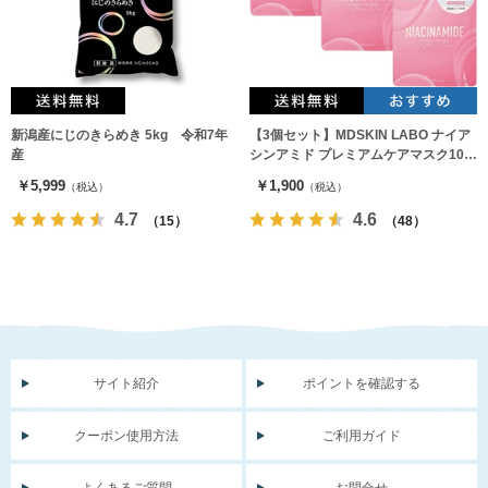
新潟産にじのきらめき 5kg 令和7年
【3個セット】MDSKIN LABO ナイア
産
シンアミド プレミアムケアマスク10枚
入り
￥5,999
￥1,900
（税込）
（税込）
4.7
4.6
（15）
（48）
サイト紹介
ポイントを確認する
クーポン使用方法
ご利用ガイド