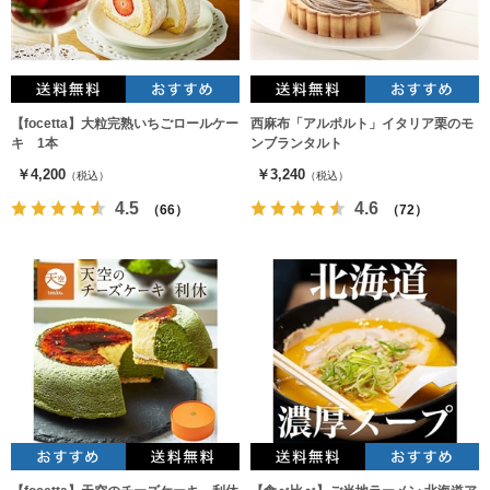
【focetta】大粒完熟いちごロールケー
西麻布「アルポルト」イタリア栗のモ
キ 1本
ンブランタルト
￥4,200
￥3,240
（税込）
（税込）
4.5
4.6
（66）
（72）