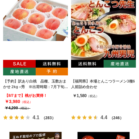
【予約】訳あり白桃 品種、玉数おま
【福岡県】本場とんこつラーメン3種6
かせ 2kg ○秀 ※出荷時期：7月下旬～
人前詰め合わせ
9月上旬
【8/7まで】桃がお買得！
￥1,580
（税込）
￥3,980
（税込）
￥4,200
（税込）
4.1
4.4
（283）
（246）