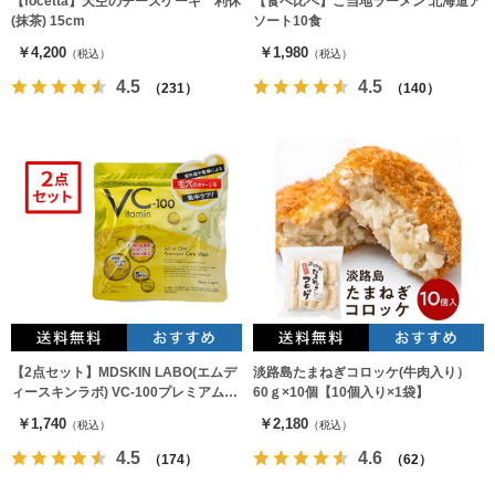
【focetta】天空のチーズケーキ 利休
【食べ比べ】ご当地ラーメン 北海道ア
(抹茶) 15cm
ソート10食
￥4,200
￥1,980
（税込）
（税込）
4.5
4.5
（231）
（140）
【2点セット】MDSKIN LABO(エムデ
淡路島たまねぎコロッケ(牛肉入り）
ィースキンラボ) VC-100プレミアムケ
60ｇ×10個【10個入り×1袋】
アマスク30枚入 フェイスパック
￥1,740
￥2,180
（税込）
（税込）
4.5
4.6
（174）
（62）