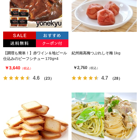
【調理も簡単！】赤ワイン＆地ビール
紀州南高梅つぶれしそ梅 1kg
仕込みのビーフシチュー 170g×4
￥3,640
￥2,760
（税込）
（税込）
4.6
4.7
（23）
（28）