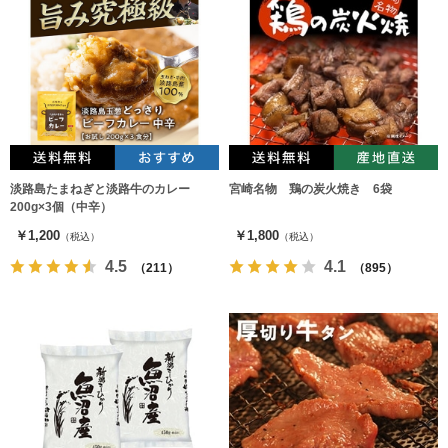
淡路島たまねぎと淡路牛のカレー
宮崎名物 鶏の炭火焼き 6袋
200g×3個（中辛）
￥1,200
￥1,800
（税込）
（税込）
4.5
4.1
（211）
（895）