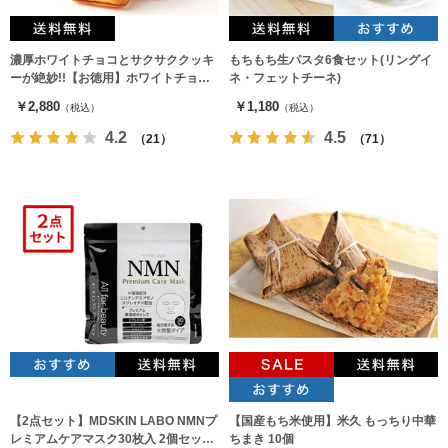
濃厚ホワイトチョコとサクサククッキ
もちもち生パスタ6食セット(リングイ
ーが絶妙!!【お徳用】ホワイトチョコ
ネ・フェットチーネ)
ラングドシャ30枚
￥2,880
￥1,180
（税込）
（税込）
4.2
4.5
（21）
（71）
【2点セット】MDSKIN LABO NMNプ
【国産もち米使用】米久 もっちり中華
レミアムケアマスク30枚入 2個セット
ちまき 10個