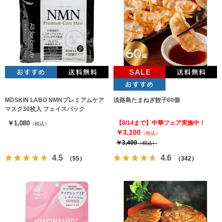
MDSKIN LABO NMNプレミアムケア
淡路島たまねぎ餃子60個
マスク30枚入 フェイスパック
￥1,080
【8/14まで】中華フェア実施中！
（税込）
￥3,100
（税込）
￥3,400
（税込）
4.5
4.6
（55）
（342）