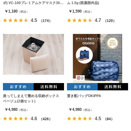
ボ) VC-100プレミアムケアマスク30枚
ム 1.5g (医薬部外品)
入 フェイスパック
￥1,180
￥1,590
（税込）
（税込）
4.5
4.7
（174）
（120）
座ってしまえて畳める収納ボックス
置き配バッグOKIPPA
ベージュ(2個セット)
￥4,980
￥4,980
（税込）
（税込）
4.6
4.5
（426）
（84）