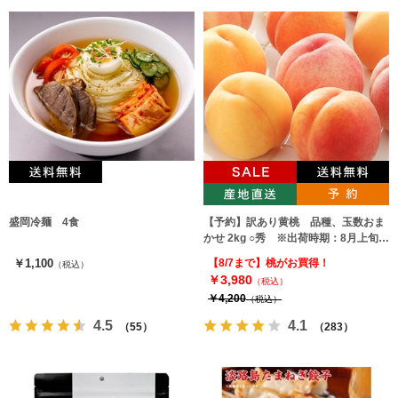
盛岡冷麺 4食
【予約】訳あり黄桃 品種、玉数おま
かせ 2kg ○秀 ※出荷時期：8月上旬～
9月中旬
￥1,100
【8/7まで】桃がお買得！
（税込）
￥3,980
（税込）
￥4,200
（税込）
4.5
4.1
（55）
（283）