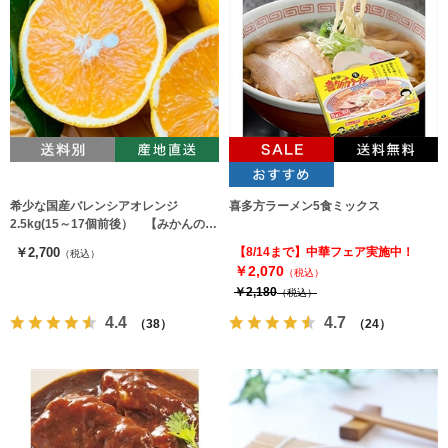
希少な国産バレンシアオレンジ
喜多方ラーメン5食ミックス
2.5kg(15～17個前後） 【みかんのみ
っちゃん農園】
￥2,700
【8/14まで】中華フェア実施中！
（税込）
￥2,070
（税込）
￥2,180
（税込）
4.4
4.7
（38）
（24）