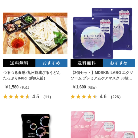
つるつる食感♪九州熟成ざるうどん
【2個セット】MDSKIN LABO エクソ
たっぷり840g（約8人前）
ソーム プレミアムケアマスク 30枚入
り
￥1,580
￥1,600
（税込）
（税込）
4.5
4.6
（11）
（226）