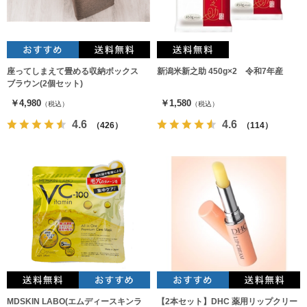
座ってしまえて畳める収納ボックス
新潟米新之助 450g×2 令和7年産
ブラウン(2個セット)
￥4,980
￥1,580
（税込）
（税込）
4.6
4.6
（426）
（114）
MDSKIN LABO(エムディースキンラ
【2本セット】DHC 薬用リップクリー