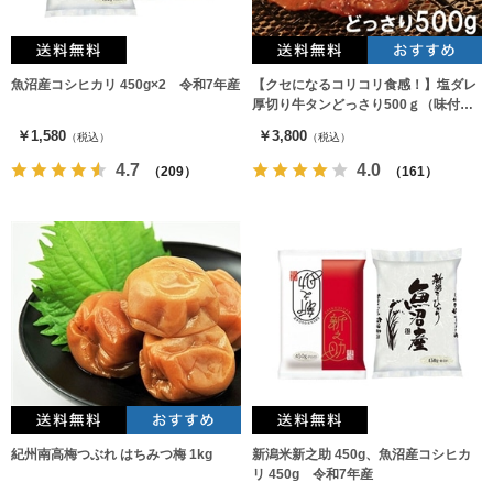
魚沼産コシヒカリ 450g×2 令和7年産
【クセになるコリコリ食感！】塩ダレ
厚切り牛タンどっさり500ｇ（味付
け）
￥1,580
￥3,800
（税込）
（税込）
4.7
4.0
（209）
（161）
紀州南高梅つぶれ はちみつ梅 1kg
新潟米新之助 450g、魚沼産コシヒカ
リ 450g 令和7年産