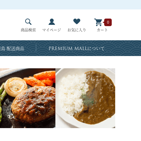
0
商品検索
マイページ
お気に入り
カート
島 配送商品
PREMIUM MALL
について