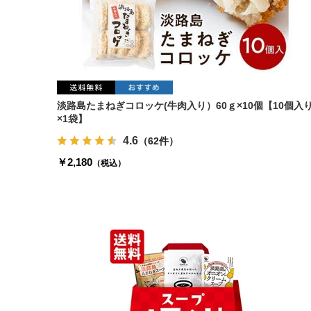
淡路島たまねぎコロッケ(牛肉入り）60ｇ×10個【10個入
×1袋】
4.6
（62件）
￥2,180
（税込）