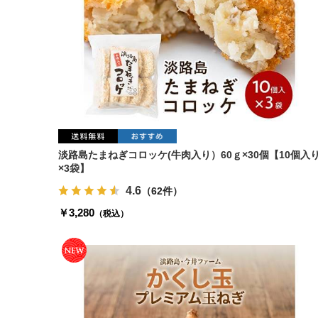
淡路島たまねぎコロッケ(牛肉入り）60ｇ×30個【10個入
×3袋】
4.6
（62件）
￥3,280
（税込）