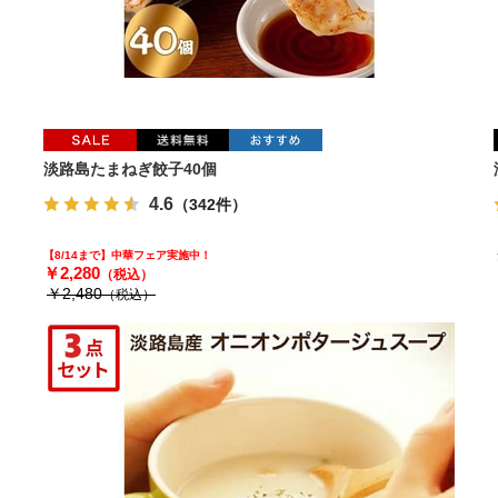
り
淡路島たまねぎ餃子40個
4.6
（342件）
【8/14まで】中華フェア実施中！
￥2,280
（税込）
￥2,480
（税込）