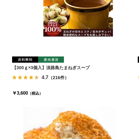
り
【300ｇ×3個入】淡路島たまねぎスープ
4.7
（216件）
￥3,600
（税込）