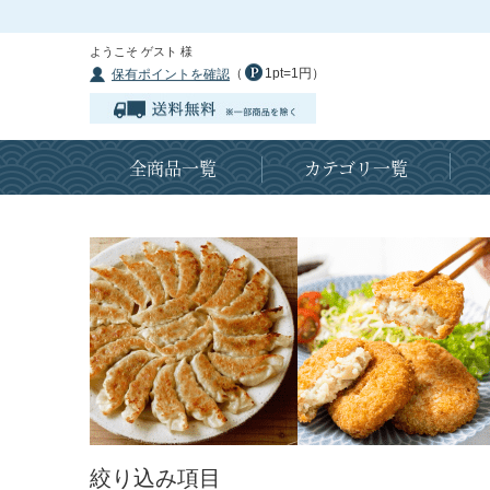
ようこそ ゲスト 様
（
1pt=1円）
保有ポイントを確認
全商品一覧
カテゴリ一覧
絞り込み項目