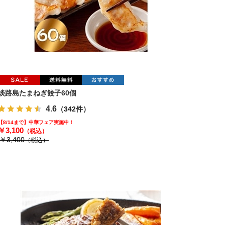
淡路島たまねぎ餃子60個
4.6
（342件）
【8/14まで】中華フェア実施中！
￥3,100
（税込）
￥3,400
（税込）