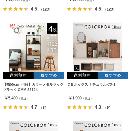
（税込）
（税込）
4.5
4.5
（123）
（123）
【幅55cm・4段】カラーメタルラック
ＣＢボックス ナチュラル CX-1
ブラック CMM-55124
￥5,400
￥1,900
（税込）
（税込）
4.7
4.3
（3）
（9）