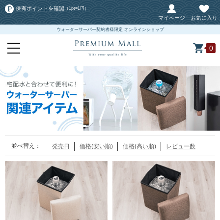
保有ポイントを確認
（1pt=1円）
マイページ
お気に入り
ウォーターサーバー契約者様限定 オンラインショップ
0
並べ替え：
発売日
価格(安い順)
価格(高い順)
レビュー数