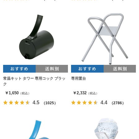
常温キット タワー 専用コック ブラッ
専用置台
ク
￥1,650
￥2,332
（税込）
（税込）
4.5
4.4
（1025）
（2786）