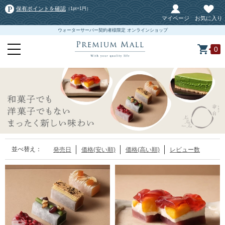
保有ポイントを確認
（1pt=1円）
マイページ
お気に入り
ウォーターサーバー契約者様限定 オンラインショップ
0
並べ替え：
発売日
価格(安い順)
価格(高い順)
レビュー数