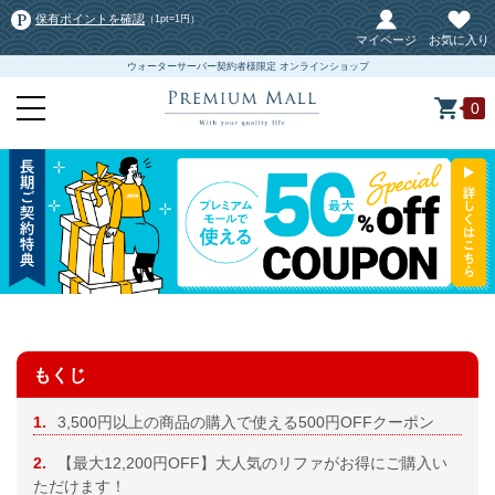
保有ポイントを確認
（1pt=1円）
マイページ
お気に入り
ウォーターサーバー契約者様限定 オンラインショップ
0
もくじ
1.
3,500円以上の商品の購入で使える500円OFFクーポン
2.
【最大12,200円OFF】大人気のリファがお得にご購入い
ただけます！