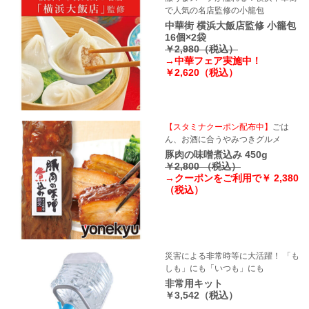
で人気の名店監修の小籠包
中華街 横浜大飯店監修 小籠包
16個×2袋
￥2,980（税込）
→中華フェア実施中！
￥2,620（税込）
【スタミナクーポン配布中】
ごは
ん、お酒に合うやみつきグルメ
豚肉の味噌煮込み 450g
￥2,800 （税込）
→クーポンをご利用で￥ 2,380
（税込）
災害による非常時等に大活躍！ 「も
しも」にも「いつも」にも
非常用キット
￥3,542（税込）