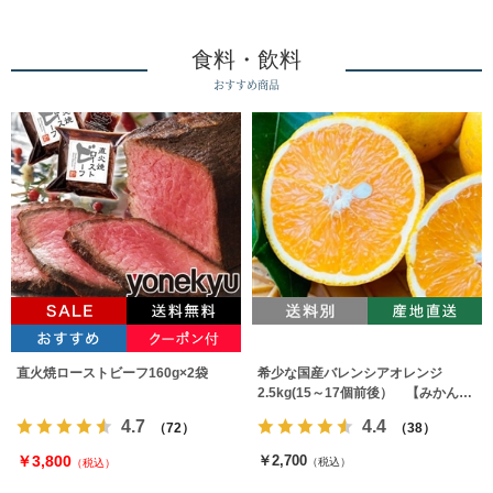
食料・飲料
おすすめ商品
直火焼ローストビーフ160g×2袋
希少な国産バレンシアオレンジ
2.5kg(15～17個前後） 【みかんの
みっちゃん農園】
4.7
4.4
（72）
（38）
￥3,800
￥2,700
（税込）
（税込）