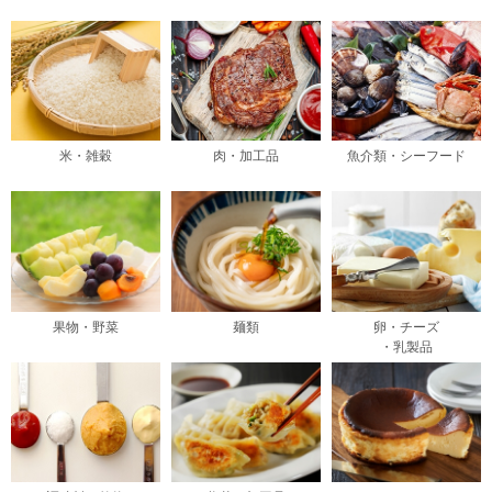
米・雑穀
肉・加工品
魚介類・シーフード
果物・野菜
麺類
卵・チーズ
・乳製品