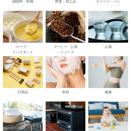
調味料・乾物
惣菜・加工品
スイーツ・パン
スープ・
コーヒー・お茶
お酒
インスタント
・ジュース
日用品
美容
健康