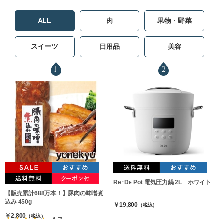
ALL
肉
果物・野菜
スイーツ
日用品
美容
1
2
Re･De Pot 電気圧力鍋 2L ホワイト
【販売累計688万本！】豚肉の味噌煮
込み 450g
￥19,800
（税込）
￥2,800
（税込）