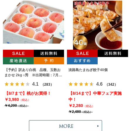
【予約】訳あり白桃 品種、玉数お
淡路島たまねぎ餃子40個
まかせ 2kg ○秀 ※出荷時期：7月下
旬～9月上旬
4.1
4.6
（283）
（342）
【8/7まで】桃がお買得！
【8/14まで】中華フェア実施
￥3,980
中！
（税込）
￥2,280
￥4,200
（税込）
（税込）
￥2,480
（税込）