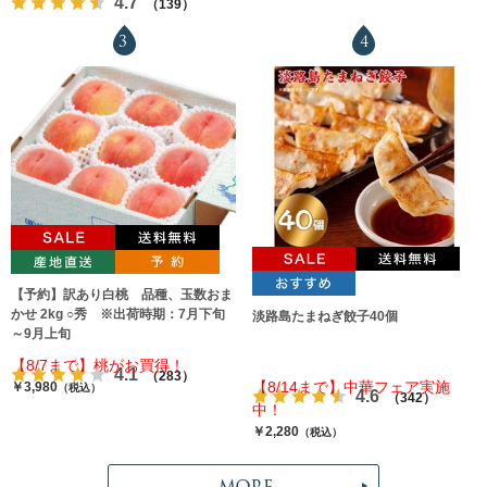
4.7
（139）
3
4
【予約】訳あり白桃 品種、玉数おま
かせ 2kg ○秀 ※出荷時期：7月下旬
淡路島たまねぎ餃子40個
～9月上旬
【8/7まで】桃がお買得！
4.1
（283）
【8/14まで】中華フェア実施
￥3,980
（税込）
4.6
（342）
中！
￥2,280
（税込）