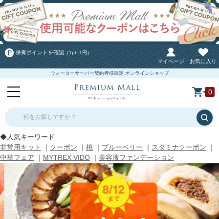
保有ポイントを確認
（1pt=1円）
マイページ
お気に入り
ウォーターサーバー契約者様限定 オンラインショップ
0
何をお探しですか？
◆人気キーワード
非常用キット
｜
クーポン
｜
桃
｜
ブルーベリー
｜
スタミナクーポン
｜
中華フェア
｜
MYTREX VIDO
｜
美容液ファンデーション