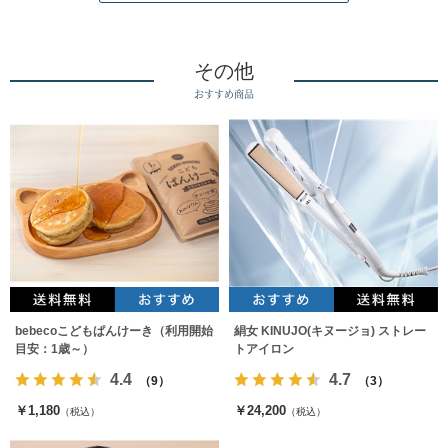
その他
おすすめ商品
bebecoこどもぱんけーき（利用開始
絹女 KINUJO(キヌージョ) ストレー
目安：1歳～）
トアイロン
4.4
4.7
（9）
（3）
￥1,180
￥24,200
（税込）
（税込）