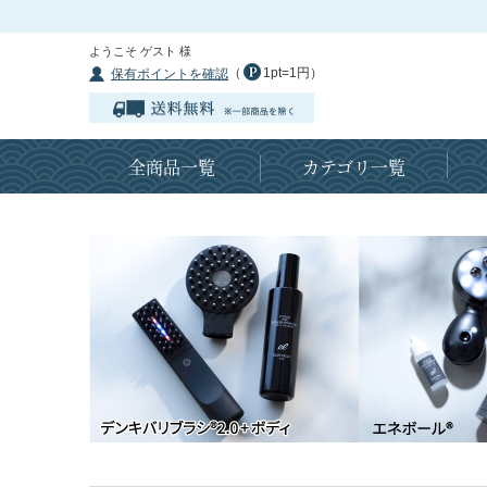
ようこそ ゲスト 様
（
1pt=1円）
保有ポイントを確認
全商品一覧
カテゴリ一覧