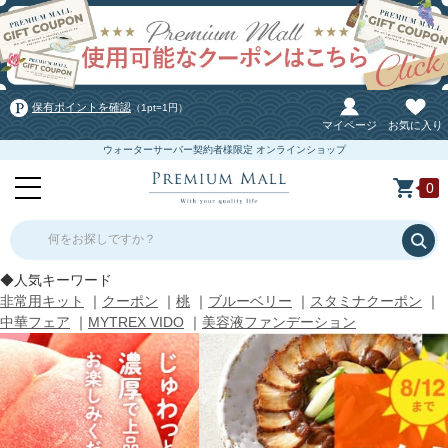
保有ポイントを確認
（1pt=1円）
マイページ
お気に入り
ウォーターサーバー契約者様限定 オンラインショップ
0
何をお探しですか？
◆人気キーワード
非常用キット
｜
クーポン
｜
桃
｜
ブルーベリー
｜
スタミナクーポン
｜
中華フェア
｜
MYTREX VIDO
｜
美容液ファンデーション