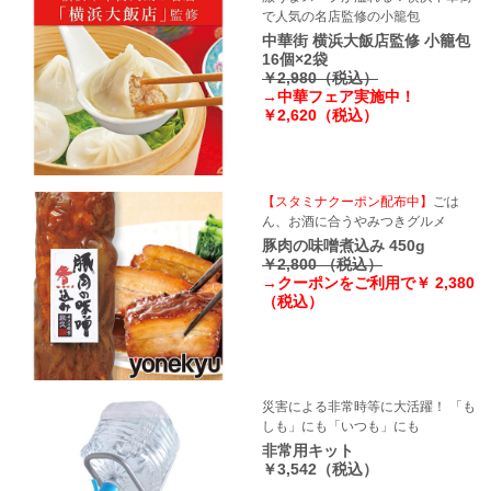
で人気の名店監修の小籠包
中華街 横浜大飯店監修 小籠包
16個×2袋
￥2,980（税込）
→中華フェア実施中！
￥2,620（税込）
【スタミナクーポン配布中】
ごは
ん、お酒に合うやみつきグルメ
豚肉の味噌煮込み 450g
￥2,800 （税込）
→クーポンをご利用で￥ 2,380
（税込）
災害による非常時等に大活躍！ 「も
しも」にも「いつも」にも
非常用キット
￥3,542（税込）