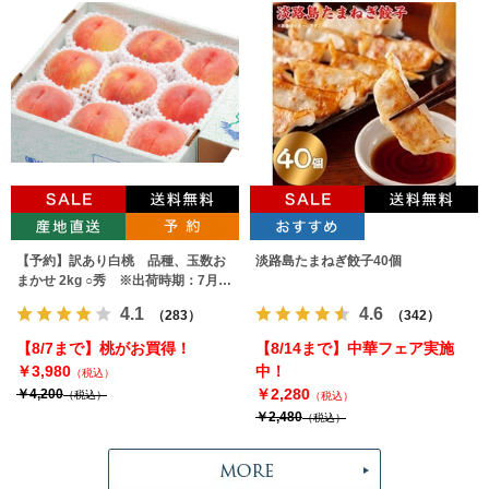
【予約】訳あり白桃 品種、玉数お
淡路島たまねぎ餃子40個
まかせ 2kg ○秀 ※出荷時期：7月下
旬～9月上旬
4.1
4.6
（283）
（342）
【8/7まで】桃がお買得！
【8/14まで】中華フェア実施
￥3,980
中！
（税込）
￥2,280
￥4,200
（税込）
（税込）
￥2,480
（税込）