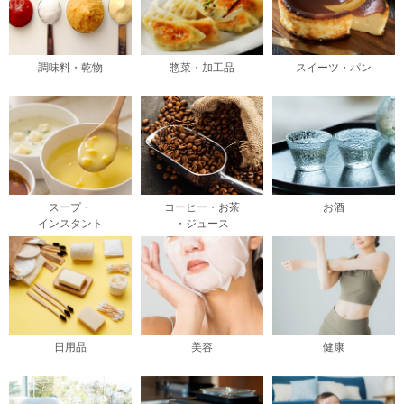
調味料・乾物
惣菜・加工品
スイーツ・パン
スープ・
コーヒー・お茶
お酒
インスタント
・ジュース
日用品
美容
健康