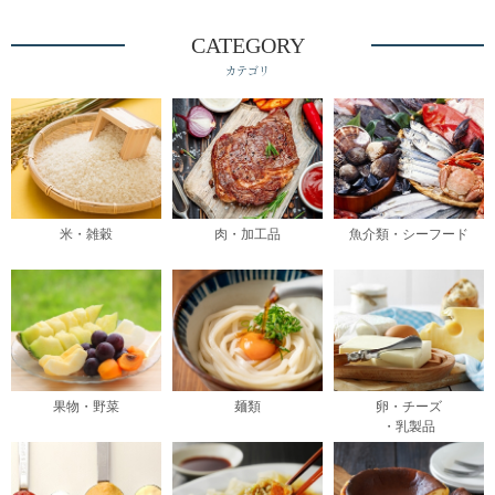
CATEGORY
カテゴリ
米・雑穀
肉・加工品
魚介類・シーフード
果物・野菜
麺類
卵・チーズ
・乳製品