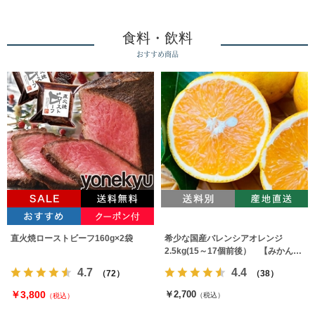
食料・飲料
おすすめ商品
直火焼ローストビーフ160g×2袋
希少な国産バレンシアオレンジ
2.5kg(15～17個前後） 【みかんの
みっちゃん農園】
4.7
4.4
（72）
（38）
￥3,800
￥2,700
（税込）
（税込）