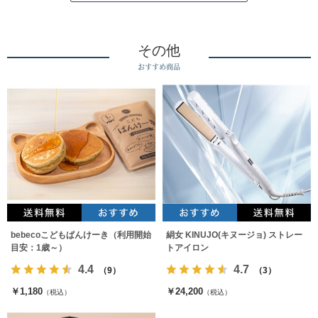
その他
おすすめ商品
bebecoこどもぱんけーき（利用開始
絹女 KINUJO(キヌージョ) ストレー
目安：1歳～）
トアイロン
4.4
4.7
（9）
（3）
￥1,180
￥24,200
（税込）
（税込）