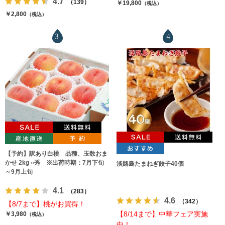
4.7
（139）
￥19,800
（税込）
￥2,800
（税込）
3
4
【予約】訳あり白桃 品種、玉数おま
かせ 2kg ○秀 ※出荷時期：7月下旬
淡路島たまねぎ餃子40個
～9月上旬
4.1
（283）
4.6
（342）
【8/7まで】桃がお買得！
【8/14まで】中華フェア実施
￥3,980
（税込）
中！