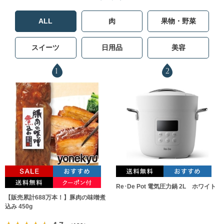
ALL
肉
果物・野菜
スイーツ
日用品
美容
1
2
Re･De Pot 電気圧力鍋 2L ホワイト
【販売累計688万本！】豚肉の味噌煮
込み 450g