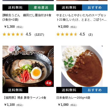
讃岐生うどん 鎌田だし醤油付き6食
やまといもとやさいたちのスープセッ
(3食分×2袋)
ト21食(しいたけ、とまと、ごぼう×各
7食)
￥1,300
￥2,000
（税込）
（税込）
4.5
4.5
（1217）
（2）
【福岡県】博多 豚骨ラーメン4食
日本食研カレー200g×4袋
￥1,100
￥1,080
（税込）
（税込）