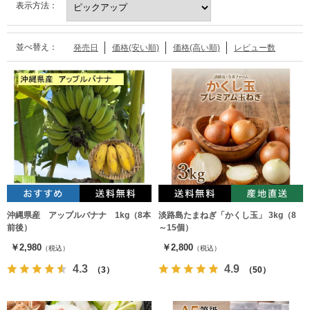
表示方法：
並べ替え：
発売日
価格(安い順)
価格(高い順)
レビュー数
沖縄県産 アップルバナナ 1kg（8本
淡路島たまねぎ「かくし玉」 3kg（8
前後）
～15個）
￥2,980
￥2,800
（税込）
（税込）
4.3
4.9
（3）
（50）