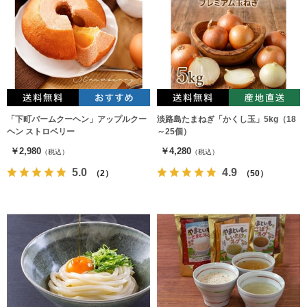
「下町バームクーヘン」アップルクー
淡路島たまねぎ「かくし玉」5kg（18
ヘン ストロベリー
～25個）
￥2,980
￥4,280
（税込）
（税込）
5.0
4.9
（2）
（50）