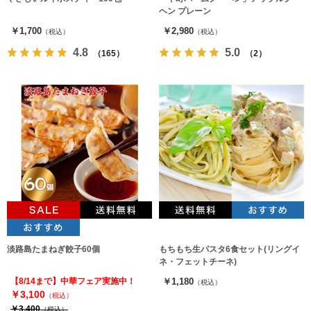
ヘン プレーン
￥1,700
￥2,980
（税込）
（税込）
4.8
5.0
（165）
（2）
淡路島たまねぎ餃子60個
もちもち生パスタ6食セット(リングイ
ネ・フェットチーネ)
【8/14まで】中華フェア実施中！
￥1,180
（税込）
￥3,100
（税込）
￥3,400
（税込）