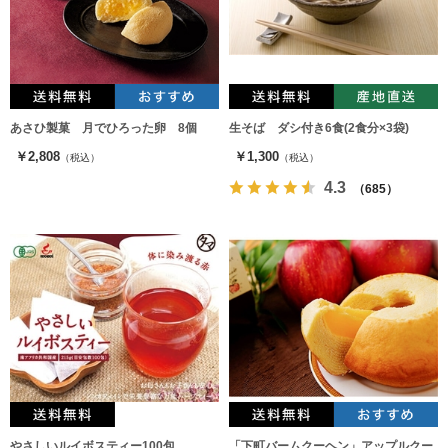
あさひ製菓 月でひろった卵 8個
生そば ダシ付き6食(2食分×3袋)
￥2,808
￥1,300
（税込）
（税込）
4.3
（685）
やさしいルイボスティー100包
「下町バームクーヘン」アップルクー