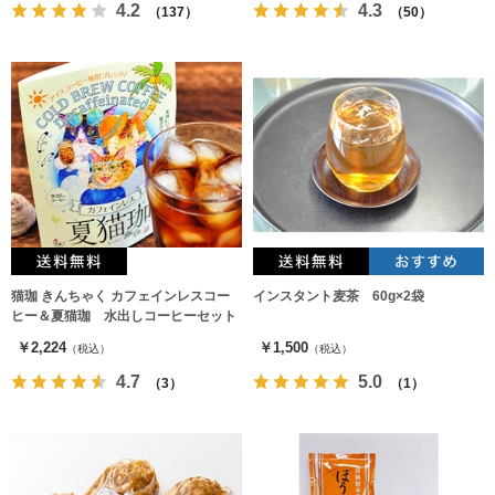
4.2
4.3
（137）
（50）
猫珈 きんちゃく カフェインレスコー
インスタント麦茶 60g×2袋
ヒー＆夏猫珈 水出しコーヒーセット
￥2,224
￥1,500
（税込）
（税込）
4.7
5.0
（3）
（1）