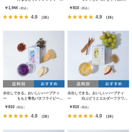
ヶ入
入
￥1,944
￥810
（税込）
（税込）
4.9
4.9
（16）
（16）
水出しできる。おいしいハーブティ
水出しできる。おいしいハーブティ
ー ももと青色バタフライピー6
ー 白ぶどうとエルダーフラワー
ヶ入
6ヶ入
￥810
￥810
（税込）
（税込）
4.9
4.9
（16）
（16）