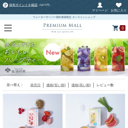
保有ポイントを確認
（1pt=1円）
マイページ
お気に入り
ウォーターサーバー契約者様限定 オンラインショップ
0
並べ替え：
発売日
価格(安い順)
価格(高い順)
レビュー数