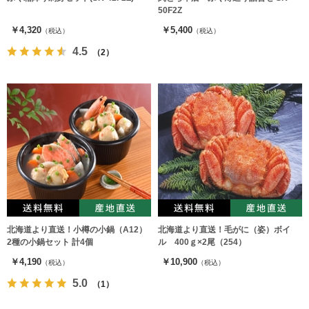
50F2Z
￥4,320
￥5,400
（税込）
（税込）
4.5
（2）
北海道より直送！小樽の小鍋（A12）
北海道より直送！毛がに（姿）ボイ
2種の小鍋セット 計4個
ル 400ｇ×2尾（254）
￥4,190
￥10,900
（税込）
（税込）
5.0
（1）