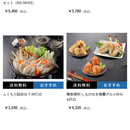
セット（NS-5KHZ）
￥5,400
￥3,780
（税込）
（税込）
ふくちり詰合せ T-30C3Z
簡単便利 しものせき海響グルメ(KG-
42FZ)
￥3,240
￥4,320
（税込）
（税込）