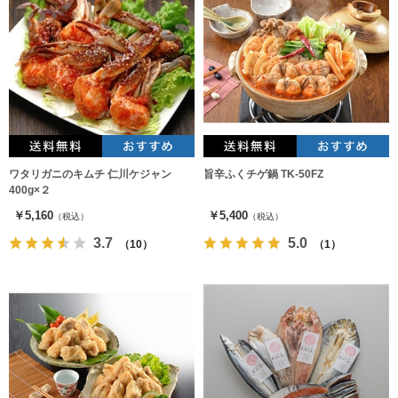
ワタリガニのキムチ 仁川ケジャン
旨辛ふくチゲ鍋 TK-50FZ
400g×２
￥5,160
￥5,400
（税込）
（税込）
3.7
5.0
（10）
（1）