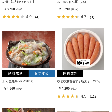
の素 【1人前×5セット】
ル 400ｇ×1尾（253）
￥3,500
￥6,290
（税込）
（税込）
4.0
4.7
（4）
（3）
ふく雪見鍋(YK-45F4Z)
やまや無着色辛子明太子 270g
￥4,860
￥4,200
（税込）
（税込）
4.5
（12）