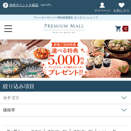
保有ポイントを確認
（1pt=1円）
マイページ
お気に入り
ウォーターサーバー契約者様限定 オンラインショップ
0
絞り込み項目
カテゴリ
価格帯