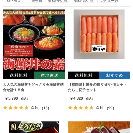
並べ替え：
発売日
価格(安い順)
価格(高い順)
レビュー数
大人気の海鮮丼をどっさり★海鮮丼詰
【福岡県】博多の味 やまや 明太子・
合せ計１５食
たらこ切子セット
￥5,790
￥4,320
（税込）
（税込）
4.5
4.6
（13）
（99）