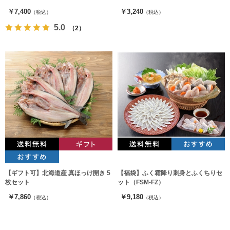
￥7,400
￥3,240
（税込）
（税込）
5.0
（2）
【ギフト可】北海道産 真ほっけ開き 5
【福袋】ふく霜降り刺身とふくちりセ
枚セット
ット（FSM-FZ）
￥7,860
￥9,180
（税込）
（税込）