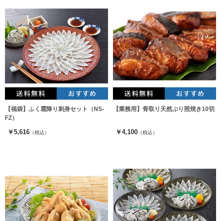
【福袋】ふく霜降り刺身セット（NS-
【業務用】骨取り天然ぶり照焼き10切
FZ）
￥5,616
￥4,100
（税込）
（税込）