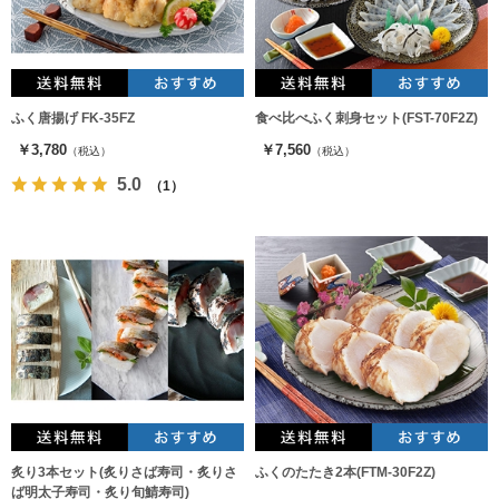
ふく唐揚げ FK-35FZ
食べ比べふく刺身セット(FST-70F2Z)
￥3,780
￥7,560
（税込）
（税込）
5.0
（1）
炙り3本セット(炙りさば寿司・炙りさ
ふくのたたき2本(FTM-30F2Z)
ば明太子寿司・炙り旬鯖寿司)