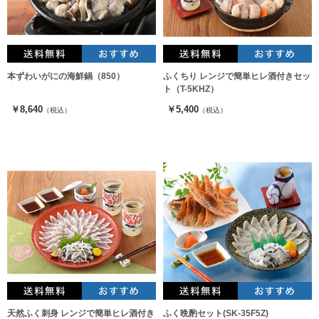
本ずわいがにの海鮮鍋（850）
ふくちり レンジで簡単ヒレ酒付きセッ
ト（T-5KHZ）
￥8,640
￥5,400
（税込）
（税込）
天然ふく刺身 レンジで簡単ヒレ酒付き
ふく晩酌セット(SK-35F5Z)