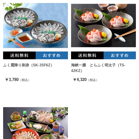
ふく霜降り刺身（SK-35F6Z）
海峡一膳 とらふく明太子（TS-
42KZ）
￥3,780
￥4,320
（税込）
（税込）