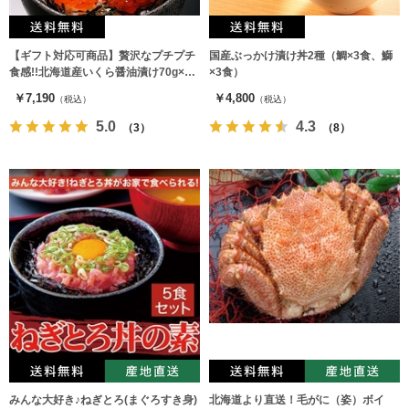
【ギフト対応可商品】贅沢なプチプチ
国産ぶっかけ漬け丼2種（鯛×3食、鰤
食感!!北海道産いくら醤油漬け70g×3
×3食）
瓶
￥7,190
￥4,800
（税込）
（税込）
5.0
4.3
（3）
（8）
みんな大好き♪ねぎとろ(まぐろすき身)
北海道より直送！毛がに（姿）ボイ