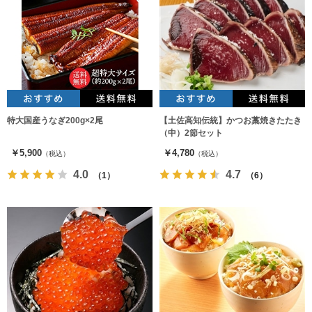
特大国産うなぎ200g×2尾
【土佐高知伝統】かつお藁焼きたたき
（中）2節セット
￥5,900
￥4,780
（税込）
（税込）
4.0
4.7
（1）
（6）