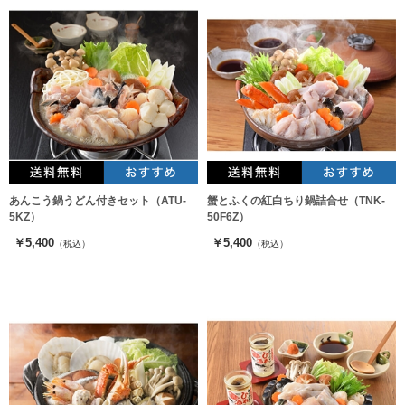
あんこう鍋うどん付きセット（ATU-
蟹とふくの紅白ちり鍋詰合せ（TNK-
5KZ）
50F6Z）
￥5,400
￥5,400
（税込）
（税込）