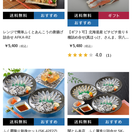
レンジで簡単ふくとあんこうの唐揚げ
【ギフト可】北海道産 ピチピチ造り 6
詰合せ AFKA-RZ
種詰め合せ(真ほっけ、さんま、宗八、
秋鮭切身、にしん、いわし)
￥5,400
￥5,480
（税込）
（税込）
4.0
（1）
ふく霜降り刺身セット(SK-42F2Z)
関とら本店 ふく薄造り詰合せ SK-