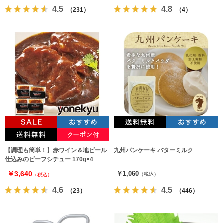
4.5
4.8
（231）
（4）
【調理も簡単！】赤ワイン＆地ビール
九州パンケーキ バターミルク
仕込みのビーフシチュー 170g×4
￥3,640
￥1,060
（税込）
（税込）
4.6
4.5
（23）
（446）