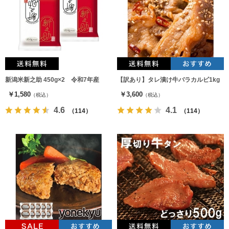
新潟米新之助 450g×2 令和7年産
【訳あり】タレ漬け牛バラカルビ1kg
￥1,580
￥3,600
（税込）
（税込）
4.6
4.1
（114）
（114）