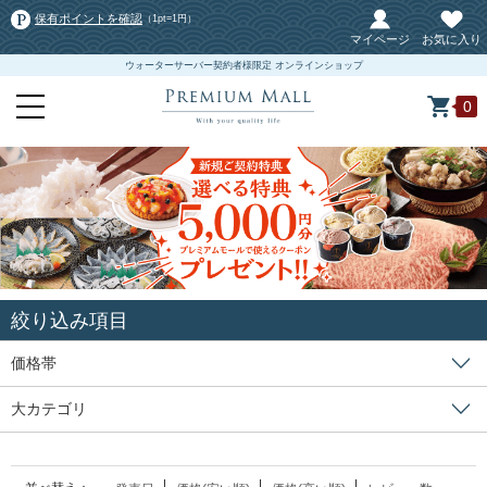
保有ポイントを確認
（1pt=1円）
マイページ
お気に入り
ウォーターサーバー契約者様限定 オンラインショップ
0
絞り込み項目
価格帯
大カテゴリ