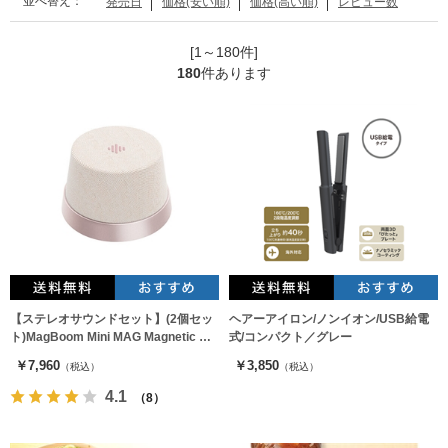
並べ替え：
発売日
価格(安い順)
価格(高い順)
レビュー数
[1～180件]
180
件あります
【ステレオサウンドセット】(2個セッ
ヘアーアイロン/ノンイオン/USB給電
ト)MagBoom Mini MAG Magnetic ポ
式/コンパクト／グレー
ータブルスピーカー ライトピンク
￥7,960
￥3,850
（税込）
（税込）
4.1
（8）