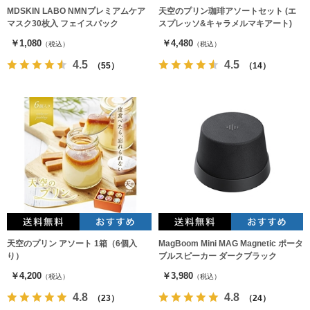
MDSKIN LABO NMNプレミアムケア
天空のプリン珈琲アソートセット (エ
マスク30枚入 フェイスパック
スプレッソ&キャラメルマキアート)
￥1,080
￥4,480
（税込）
（税込）
4.5
4.5
（55）
（14）
天空のプリン アソート 1箱（6個入
MagBoom Mini MAG Magnetic ポータ
り）
ブルスピーカー ダークブラック
￥4,200
￥3,980
（税込）
（税込）
4.8
4.8
（23）
（24）