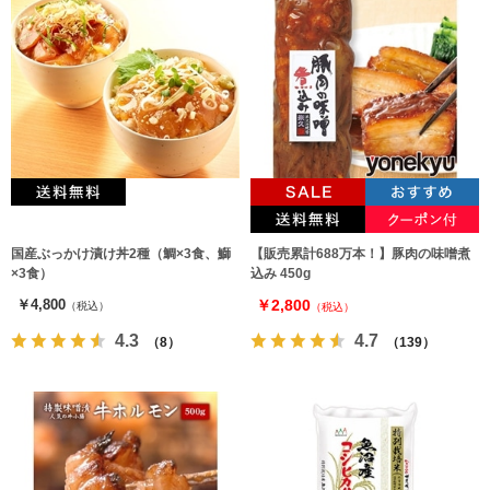
国産ぶっかけ漬け丼2種（鯛×3食、鰤
【販売累計688万本！】豚肉の味噌煮
×3食）
込み 450g
￥4,800
￥2,800
（税込）
（税込）
4.3
4.7
（8）
（139）