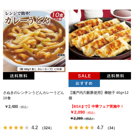
さぬきのレンチンうどんカレーうどん
【瀬戸内六穀豚使用】棒餃子 40g×12
10食
個
￥2,480
【8/14まで】中華フェア実施中！
（税込）
￥2,090
（税込）
￥2,380
（税込）
4.2
4.7
（324）
（34）