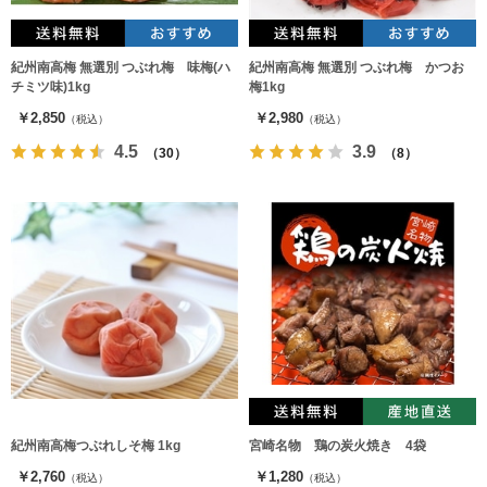
紀州南高梅 無選別 つぶれ梅 味梅(ハ
紀州南高梅 無選別 つぶれ梅 かつお
チミツ味)1kg
梅1kg
￥2,850
￥2,980
（税込）
（税込）
4.5
3.9
（30）
（8）
紀州南高梅つぶれしそ梅 1kg
宮崎名物 鶏の炭火焼き 4袋
￥2,760
￥1,280
（税込）
（税込）