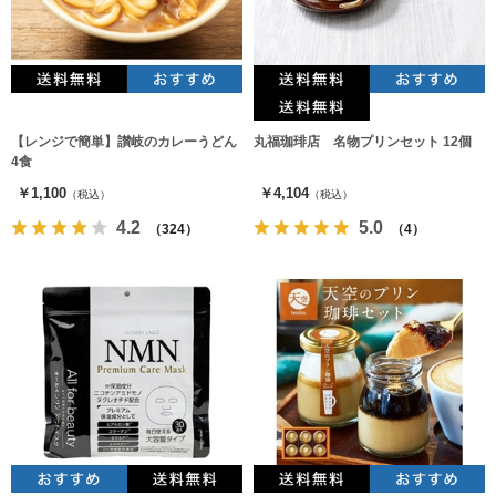
【レンジで簡単】讃岐のカレーうどん
丸福珈琲店 名物プリンセット 12個
4食
￥1,100
￥4,104
（税込）
（税込）
4.2
5.0
（324）
（4）