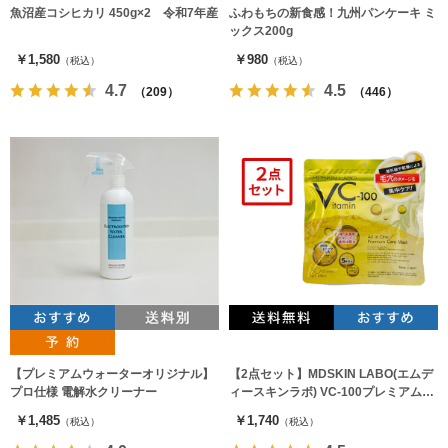
魚沼産コシヒカリ 450g×2 令和7年産
ふわもちの新食感！九州パンケーキ ミ
ックス200g
￥1,580
￥980
（税込）
（税込）
4.7
4.5
（209）
（446）
【プレミアムウォーターオリジナル】
【2点セット】MDSKIN LABO(エムデ
プロ仕様 電解水クリーナー
ィースキンラボ) VC-100プレミアムケ
アマスク30枚入 フェイスパック
￥1,485
￥1,740
（税込）
（税込）