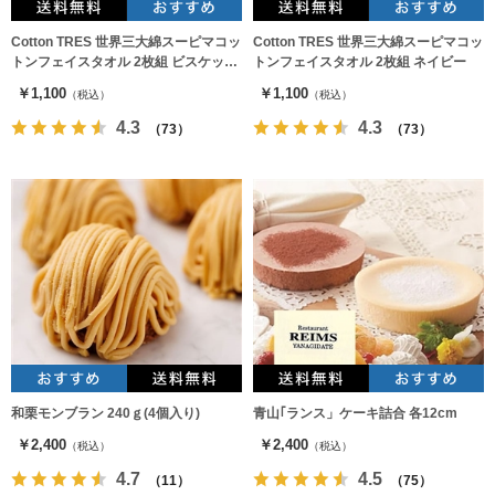
Cotton TRES 世界三大綿スーピマコッ
Cotton TRES 世界三大綿スーピマコッ
トンフェイスタオル 2枚組 ビスケット
トンフェイスタオル 2枚組 ネイビー
ベージュ
￥1,100
￥1,100
（税込）
（税込）
4.3
4.3
（73）
（73）
和栗モンブラン 240ｇ(4個入り)
青山｢ランス」ケーキ詰合 各12cm
￥2,400
￥2,400
（税込）
（税込）
4.7
4.5
（11）
（75）