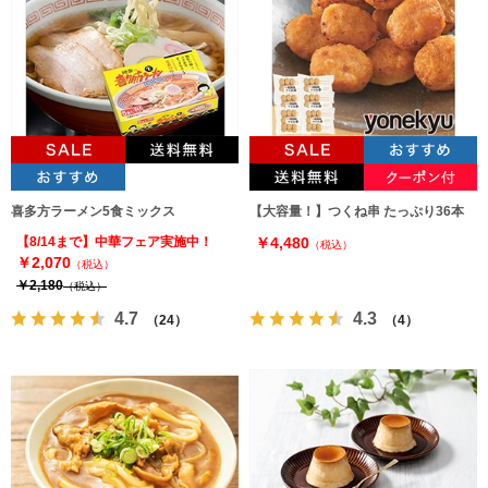
喜多方ラーメン5食ミックス
【大容量！】つくね串 たっぷり36本
【8/14まで】中華フェア実施中！
￥4,480
（税込）
￥2,070
（税込）
￥2,180
（税込）
4.7
4.3
（24）
（4）