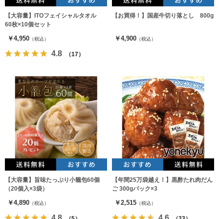
【大容量】ITOフェイシャルタオル
【お買得！】国産牛切り落とし 800g
60枚×10個セット
￥4,950
￥4,900
（税込）
（税込）
4.8
（17）
【大容量】旨味たっぷり小籠包60個
【年間25万袋越え！】黒酢たれ肉だん
（20個入×3袋）
ご 300gパック×3
￥4,890
￥2,515
（税込）
（税込）
4.8
4.6
（5）
（33）