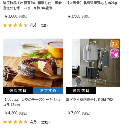
鮮度抜群！出荷直前に精米した生産者
【大容量】北海道産鶏もも肉2kg
直送のお米 2kg 令和7年産米
￥3,600
￥3,900
（税込）
（税込）
4.4
（18）
【focetta】天空のチーズケーキ ショ
風ドライ室内物干し KDM-70X
コラ 15cm
￥4,200
￥7,000
（税込）
（税込）
4.5
（231）