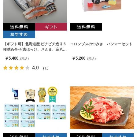
【ギフト可】北海道産 ピチピチ造り 6
コロンブスのつみき ハンマーセット
種詰め合せ(真ほっけ、さんま、宗八、
秋鮭切身、にしん、いわし)
￥5,480
￥5,200
（税込）
（税込）
4.0
（1）