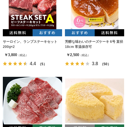
サーロイン、ランプステーキセット
芳醇な味わいのチーズケーキ 6号 直径
200g×2
18cm 常温保存可
￥3,800
￥2,500
（税込）
（税込）
4.4
3.8
（5）
（50）