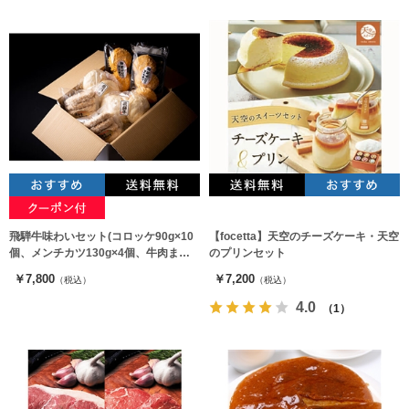
飛騨牛味わいセット(コロッケ90g×10
【focetta】天空のチーズケーキ・天空
個、メンチカツ130g×4個、牛肉まん
のプリンセット
130g×4個)
￥7,800
￥7,200
（税込）
（税込）
4.0
（1）