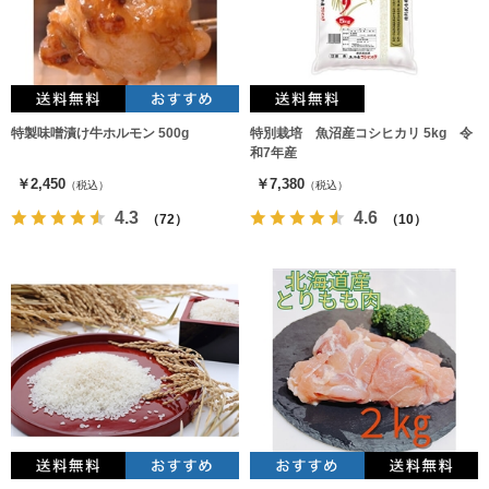
特製味噌漬け牛ホルモン 500g
特別栽培 魚沼産コシヒカリ 5kg 令
和7年産
￥2,450
￥7,380
（税込）
（税込）
4.3
4.6
（72）
（10）