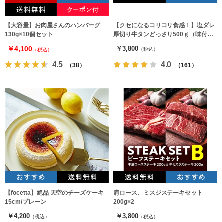
【大容量】お肉屋さんのハンバーグ
【クセになるコリコリ食感！】塩ダレ
130g×10個セット
厚切り牛タンどっさり500ｇ（味付
け）
￥4,100
￥3,800
（税込）
（税込）
4.5
4.0
（38）
（161）
【focetta】絶品 天空のチーズケーキ
肩ロース、ミスジステーキセット
15cm/プレーン
200g×2
￥4,200
￥3,800
（税込）
（税込）