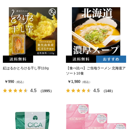
紅はるかとろける干し芋110g
【食べ比べ】ご当地ラーメン 北海道ア
ソート10食
￥990
￥1,980
（税込）
（税込）
4.5
4.5
（1995）
（140）