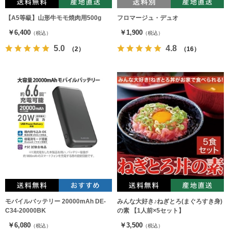
【A5等級】山形牛モモ焼肉用500g
フロマージュ・デュオ
￥6,400
￥1,900
（税込）
（税込）
5.0
4.8
（2）
（16）
モバイルバッテリー 20000mAh DE-
みんな大好き♪ねぎとろ(まぐろすき身)
C34-20000BK
の素 【1人前×5セット】
￥6,080
￥3,500
（税込）
（税込）