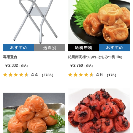
専用置台
紀州南高梅つぶれ はちみつ梅 1kg
￥2,332
￥2,760
（税込）
（税込）
4.4
4.6
（2786）
（176）