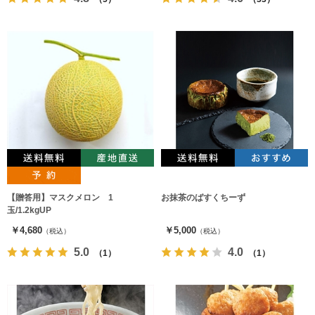
【贈答用】マスクメロン 1
お抹茶のばすくちーず
玉/1.2kgUP
￥4,680
￥5,000
（税込）
（税込）
5.0
4.0
（1）
（1）