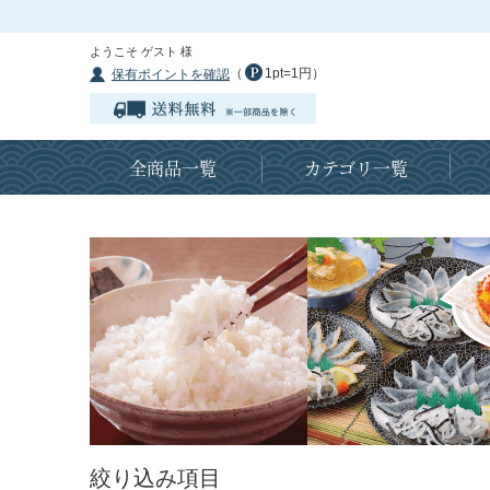
ようこそ ゲスト 様
（
1pt=1円）
保有ポイントを確認
全商品一覧
カテゴリ一覧
絞り込み項目