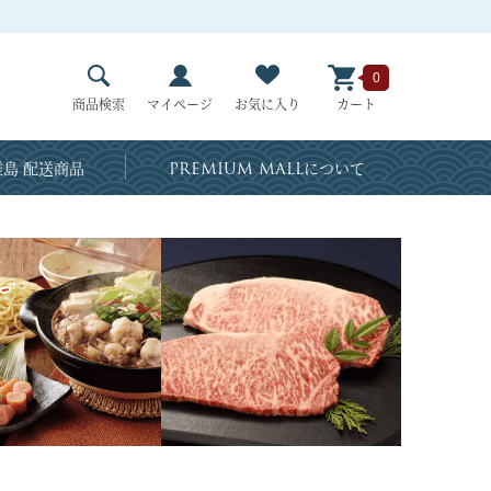
0
商品検索
マイページ
お気に入り
カート
島 配送商品
PREMIUM MALL
について