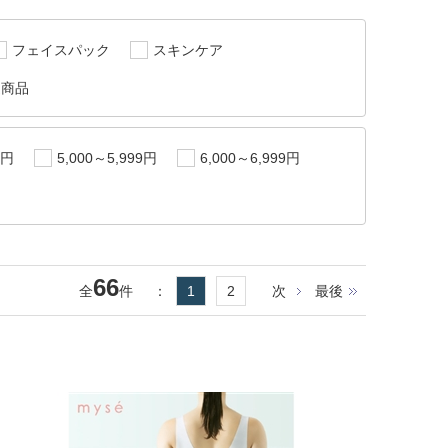
フェイスパック
スキンケア
連商品
9円
5,000～5,999円
6,000～6,999円
66
全
件
：
1
2
次
最後