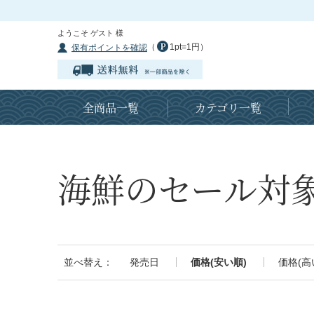
ようこそ ゲスト 様
（
1pt=1円）
保有ポイントを確認
全商品一覧
カテゴリ一覧
海鮮のセール対
並べ替え：
発売日
価格(安い順)
価格(高