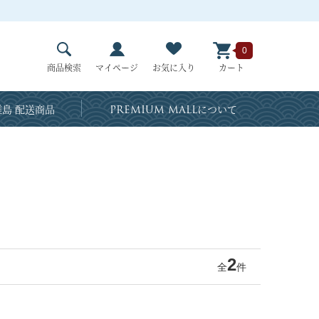
0
商品検索
マイページ
お気に入り
カート
島 配送商品
PREMIUM MALL
について
2
全
件