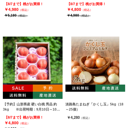
旬
上旬
【8/7まで】桃がお買得！
【8/7まで】桃がお買得！
￥4,980
￥4,800
（税込）
（税込）
￥5,180
￥4,980
（税込）
（税込）
【予約】山形県産 硬い白桃 秀品 約
淡路島たまねぎ「かくし玉」5kg（18
3kg ※出荷時期：9月10日～10月
～25個）
上旬
【8/7まで】桃がお買得！
￥4,280
（税込）
￥4,800
（税込）