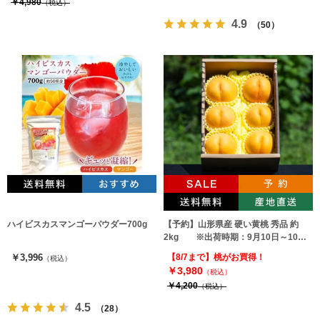
￥4,980
（税込）
4.9
（50）
ハイビスカスマンゴーパウダー700g
【予約】山形県産 硬い黄桃 秀品 約
2kg ※出荷時期：9月10日～10月
上旬
￥3,996
【8/7まで】桃がお買得！
（税込）
￥3,980
（税込）
￥4,200
（税込）
4.5
（28）