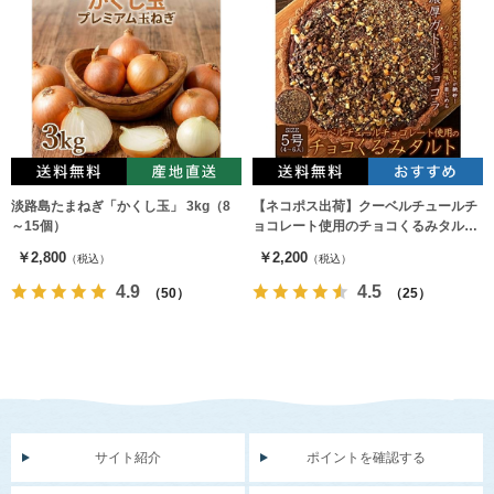
淡路島たまねぎ「かくし玉」 3kg（8
【ネコポス出荷】クーベルチュールチ
～15個）
ョコレート使用のチョコくるみタルト
5号
￥2,800
￥2,200
（税込）
（税込）
4.9
4.5
（50）
（25）
サイト紹介
ポイントを確認する