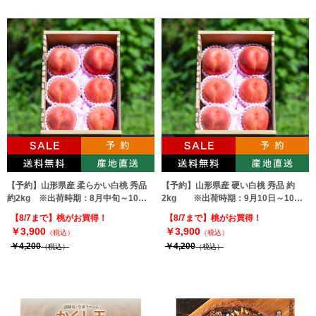
【予約】山形県産 柔らかい白桃 秀品
【予約】山形県産 硬い白桃 秀品 約
約2kg ※出荷時期：8月中旬～10月
2kg ※出荷時期：9月10日～10月
上旬
上旬
【8/7まで】桃がお買得！
【8/7まで】桃がお買得！
￥3,900
￥3,900
（税込）
（税込）
￥4,200
￥4,200
（税込）
（税込）