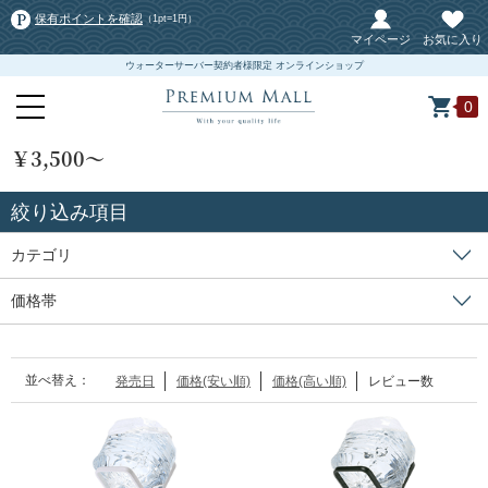
保有ポイントを確認
（1pt=1円）
マイページ
お気に入り
ウォーターサーバー契約者様限定 オンラインショップ
0
￥3,500～
絞り込み項目
カテゴリ
価格帯
並べ替え：
発売日
価格(安い順)
価格(高い順)
レビュー数