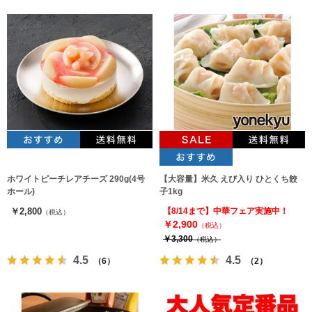
ホワイトピーチレアチーズ 290g(4号
【大容量】米久 えび入り ひとくち餃
ホール)
子1kg
￥2,800
【8/14まで】中華フェア実施中！
（税込）
￥2,900
（税込）
￥3,300
（税込）
4.5
4.5
（6）
（2）