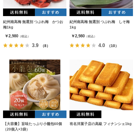
紀州南高梅 無選別 つぶれ梅 かつお
紀州南高梅 無選別 つぶれ梅 しそ梅
梅1kg
1kg
￥2,980
￥2,980
（税込）
（税込）
3.9
4.0
（8）
（10）
【大容量】旨味たっぷり小籠包60個
有名洋菓子店の高級 フィナンシェ1kg
（20個入×3袋）