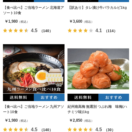
【食べ比べ】ご当地ラーメン 北海道ア
【訳あり】タレ漬け牛バラカルビ1kg
ソート10食
￥1,980
￥3,600
（税込）
（税込）
4.5
4.1
（140）
（114）
【食べ比べ】ご当地ラーメン 九州アソ
紀州南高梅 無選別 つぶれ梅 味梅(ハ
ート10食
チミツ味)1kg
￥1,980
￥2,850
（税込）
（税込）
4.5
4.5
（140）
（30）