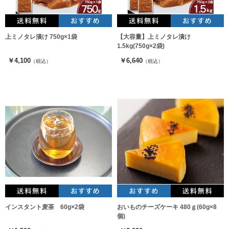
上ミノタレ漬け 750g×1袋
【大容量】上ミノタレ漬け
1.5kg(750g×2袋)
￥4,100
￥6,640
（税込）
（税込）
インスタント麦茶 60g×2袋
おいものチーズケーキ 480ｇ(60g×8
個)