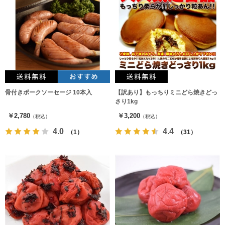
骨付きポークソーセージ 10本入
【訳あり】もっちりミニどら焼きどっ
さり1kg
￥2,780
￥3,200
（税込）
（税込）
4.0
4.4
（1）
（31）