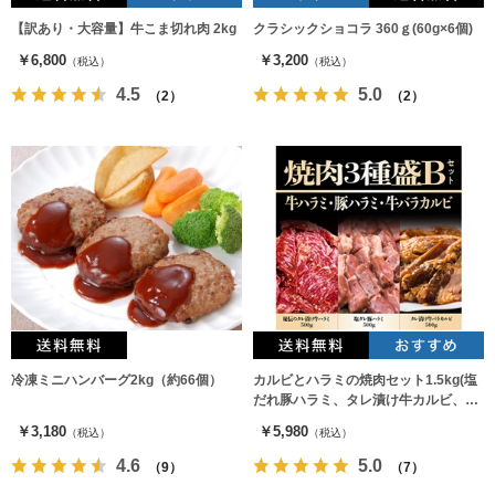
【訳あり・大容量】牛こま切れ肉 2kg
クラシックショコラ 360ｇ(60g×6個)
￥6,800
￥3,200
（税込）
（税込）
4.5
5.0
（2）
（2）
冷凍ミニハンバーグ2kg（約66個）
カルビとハラミの焼肉セット1.5kg(塩
だれ豚ハラミ、タレ漬け牛カルビ、極
厚秘伝のタレ漬け牛ハラミ)各500g
￥3,180
￥5,980
（税込）
（税込）
4.6
5.0
（9）
（7）