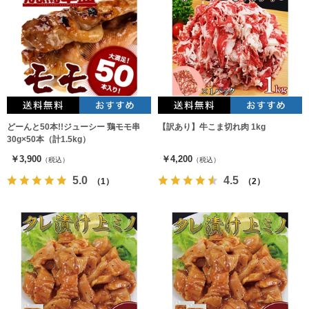
どーんと50本!!ジューシー 鶏モモ串
【訳あり】牛こま切れ肉 1kg
30g×50本（計1.5kg）
￥3,900
￥4,200
（税込）
（税込）
5.0
4.5
（1）
（2）