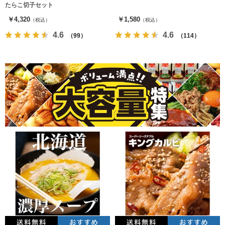
たらこ切子セット
￥4,320
￥1,580
（税込）
（税込）
4.6
4.6
（99）
（114）