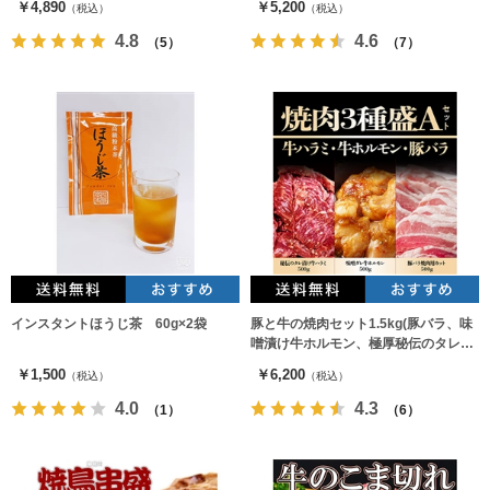
￥4,890
￥5,200
（税込）
（税込）
4.8
4.6
（5）
（7）
インスタントほうじ茶 60g×2袋
豚と牛の焼肉セット1.5kg(豚バラ、味
噌漬け牛ホルモン、極厚秘伝のタレ漬
け牛ハラミ)各500g
￥1,500
￥6,200
（税込）
（税込）
4.0
4.3
（1）
（6）