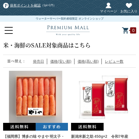
保有ポイントを確認
（1pt=1円）
マイページ
お気に入り
ウォーターサーバー契約者様限定 オンラインショップ
0
米・海鮮のSALE対象商品はこちら
並べ替え：
発売日
価格(安い順)
価格(高い順)
レビュー数
【福岡県】博多の味 やまや 明太子・
新潟米新之助 450g×2 令和7年産