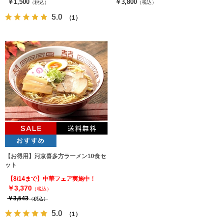
￥1,500
￥3,800
（税込）
（税込）
5.0
（1）
【お得用】河京喜多方ラーメン10食セ
ット
【8/14まで】中華フェア実施中！
￥3,370
（税込）
￥3,543
（税込）
5.0
（1）