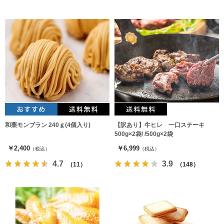
和栗モンブラン 240ｇ(4個入り)
【訳あり】牛ヒレ 一口ステーキ
500g×2袋/ /500g×2袋
￥2,400
￥6,999
（税込）
（税込）
4.7
3.9
（11）
（148）