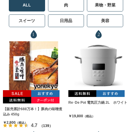
ALL
肉
果物・野菜
スイーツ
日用品
美容
1
2
Re･De Pot 電気圧力鍋 2L ホワイト
【販売累計688万本！】豚肉の味噌煮
込み 450g
￥19,800
（税込）
￥2,800
（税込）
4.7
（139）