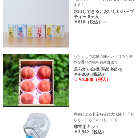
ます！
水出しできる。おいしいハーブ
ティー 6ヶ入
￥810（税込）～
ひとくちで感動の味わい！甘みと芳
醇な香りの桃を農家直送で
柔らかい白桃 秀品 約2kg
￥4,200（税込）
→￥3,900（税込）
災害による非常時等に大活躍！ 「も
しも」にも「いつも」にも
非常用キット
￥3,542（税込）