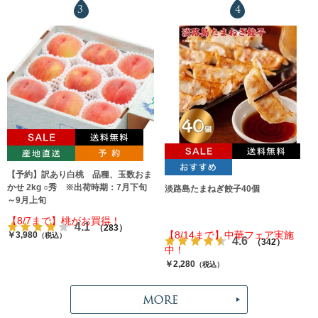
3
4
【予約】訳あり白桃 品種、玉数おま
かせ 2kg ○秀 ※出荷時期：7月下旬
淡路島たまねぎ餃子40個
～9月上旬
【8/7まで】桃がお買得！
4.1
（283）
【8/14まで】中華フェア実施
￥3,980
（税込）
4.6
（342）
中！
￥2,280
（税込）