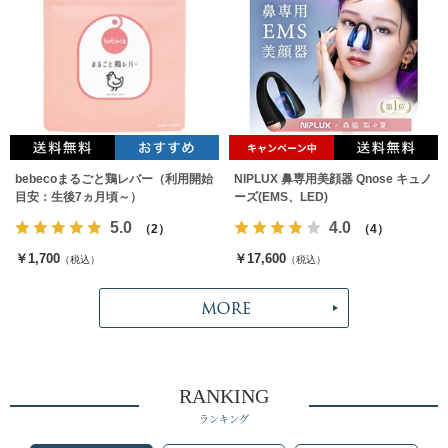
bebecoまるごと鶏レバー（利用開始
NIPLUX 鼻専用美顔器 Qnose キュノ
目安：生後7ヵ月頃～）
ーズ(EMS、LED)
5.0
4.0
（2）
（4）
￥1,700
￥17,600
（税込）
（税込）
RANKING
ランキング