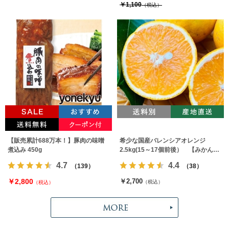
￥1,100
（税込）
【販売累計688万本！】豚肉の味噌
希少な国産バレンシアオレンジ
煮込み 450g
2.5kg(15～17個前後） 【みかんの
みっちゃん農園】
4.7
4.4
（139）
（38）
￥2,800
￥2,700
（税込）
（税込）