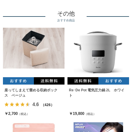
その他
おすすめ商品
座ってしまえて畳める収納ボック
Re･De Pot 電気圧力鍋 2L ホワイ
ス ベージュ
ト
4.6
（426）
￥2,700
￥19,800
（税込）
（税込）