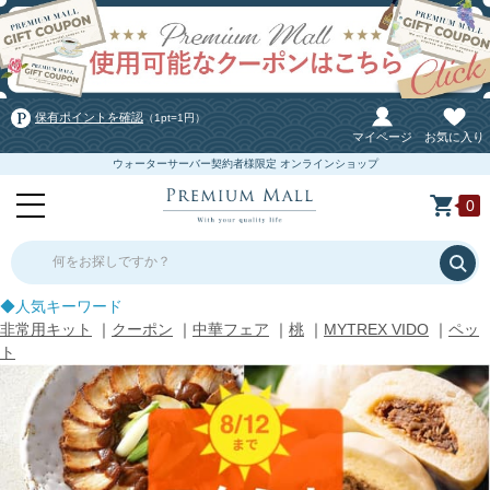
保有ポイントを確認
（1pt=1円）
マイページ
お気に入り
ウォーターサーバー契約者様限定 オンラインショップ
0
何をお探しですか？
◆人気キーワード
非常用キット
｜
クーポン
｜
中華フェア
｜
桃
｜
MYTREX VIDO
｜
ペッ
ト