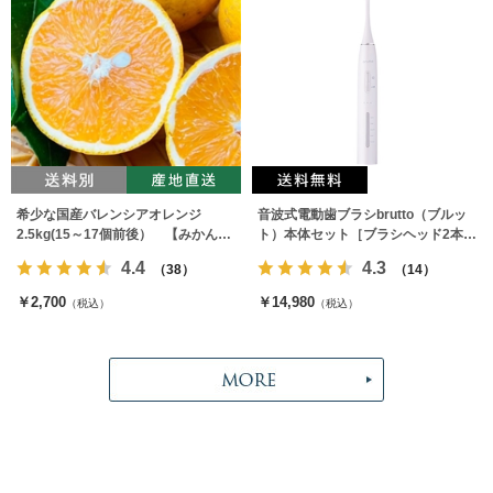
希少な国産バレンシアオレンジ
音波式電動歯ブラシbrutto（ブルッ
2.5kg(15～17個前後） 【みかんの
ト）本体セット［ブラシヘッド2本付
みっちゃん農園】
属］
4.4
4.3
（38）
（14）
￥2,700
￥14,980
（税込）
（税込）