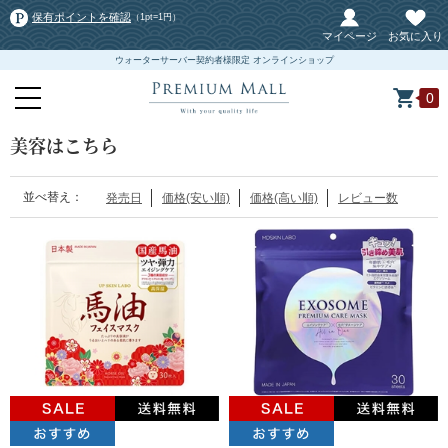
保有ポイントを確認
（1pt=1円）
マイページ
お気に入り
ウォーターサーバー契約者様限定 オンラインショップ
0
美容はこちら
並べ替え：
発売日
価格(安い順)
価格(高い順)
レビュー数