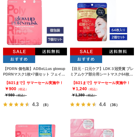
【PDRN 個包装】ADBeLLus glowup
【目元・口元ケア】LDK３冠受賞 プレ
PDRNマスク1枚×7個セット フェイス
ミアムケア部分用シートマスク64枚入
パック MDSKIN LABO
り×２袋 MDSKIN LABO
【8/21まで】サマーセール実施中！
【8/21まで】サマーセール実施中！
￥900
￥1,240
（税込）
（税込）
￥980
￥1,380
（税込）
（税込）
4.3
4.4
（8）
（36）