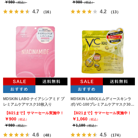
￥980
￥980
（税込）
（税込）
4.7
4.2
（16）
（13）
MDSKIN LABO ナイアシンアミド プ
MDSKIN LABO(エムディースキンラ
レミアムケアマスク10枚入り
ボ) VC-100プレミアムケアマスク30枚
入 フェイスパック
【8/21まで】サマーセール実施中！
【8/21まで】サマーセール実施中！
￥900
￥1,060
（税込）
（税込）
￥980
￥1,180
（税込）
（税込）
4.6
4.5
（48）
（174）