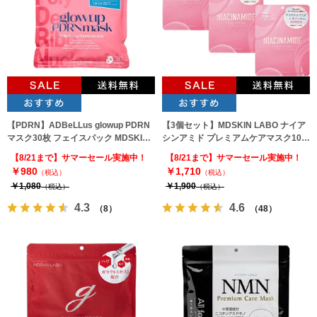
【PDRN】ADBeLLus glowup PDRN
【3個セット】MDSKIN LABO ナイア
マスク30枚 フェイスパック MDSKIN
シンアミド プレミアムケアマスク10枚
LABO
入り
【8/21まで】サマーセール実施中！
【8/21まで】サマーセール実施中！
￥980
￥1,710
（税込）
（税込）
￥1,080
￥1,900
（税込）
（税込）
4.3
4.6
（8）
（48）