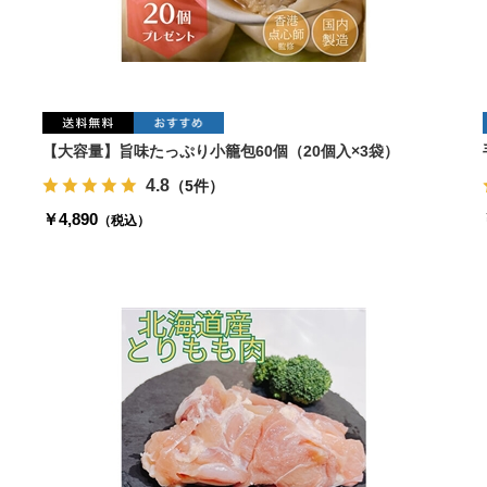
【大容量】旨味たっぷり小籠包60個（20個入×3袋）
4.8
（5件）
￥4,890
（税込）