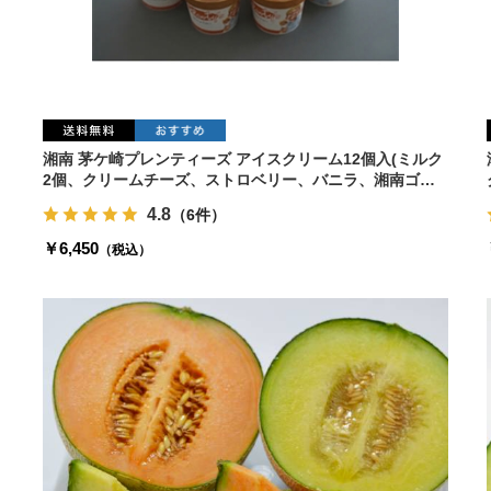
湘南 茅ケ崎プレンティーズ アイスクリーム12個入(ミルク
2個、クリームチーズ、ストロベリー、バニラ、湘南ゴー
ルド、生チョコ、クッキークリーム、コーヒー、塩キャラ
4.8
（6件）
メル、チョコミント、抹茶)
￥6,450
（税込）