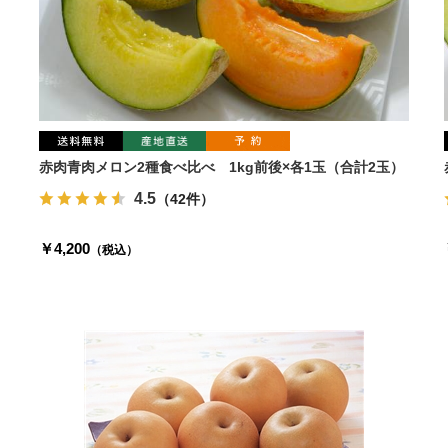
赤肉青肉メロン2種食べ比べ 1kg前後×各1玉（合計2玉）
4.5
（42件）
￥4,200
（税込）