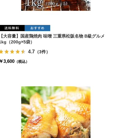
【大容量】国産鶏焼肉 味噌 三重県松阪名物 B級グルメ
1kg（200g×5袋）
4.7
（3件）
￥3,600
（税込）