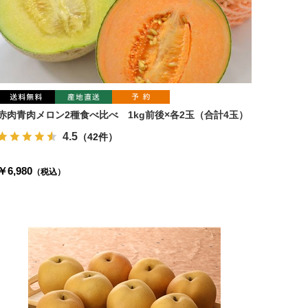
赤肉青肉メロン2種食べ比べ 1kg前後×各2玉（合計4玉）
4.5
（42件）
￥6,980
（税込）