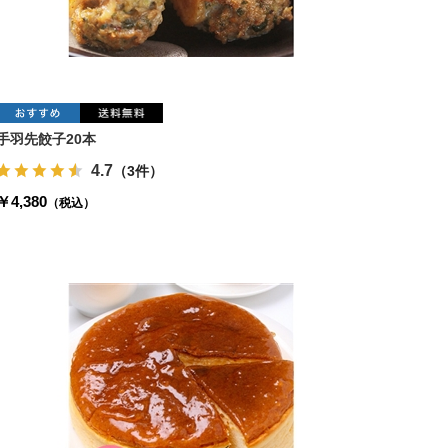
手羽先餃子20本
4.7
（3件）
￥4,380
（税込）