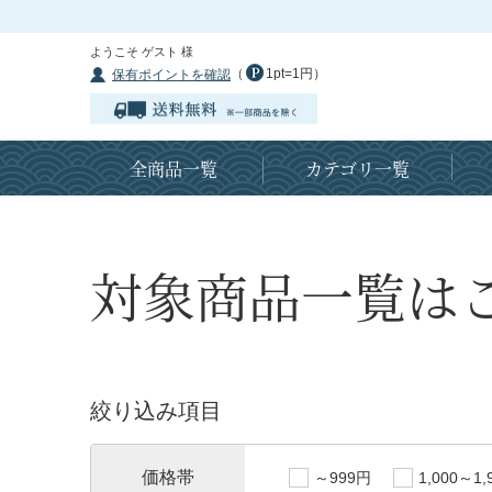
ようこそ ゲスト 様
（
1pt=1円）
保有ポイントを確認
全商品一覧
カテゴリ一覧
対象商品一覧は
絞り込み項目
価格帯
～999円
1,000～1,