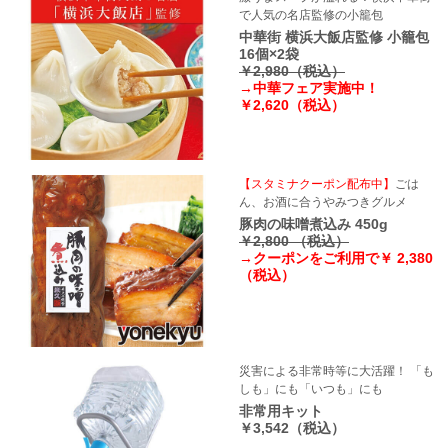
で人気の名店監修の小籠包
中華街 横浜大飯店監修 小籠包
16個×2袋
￥2,980（税込）
→中華フェア実施中！
￥2,620（税込）
【スタミナクーポン配布中】
ごは
ん、お酒に合うやみつきグルメ
豚肉の味噌煮込み 450g
￥2,800 （税込）
→クーポンをご利用で￥ 2,380
（税込）
災害による非常時等に大活躍！ 「も
しも」にも「いつも」にも
非常用キット
￥3,542（税込）