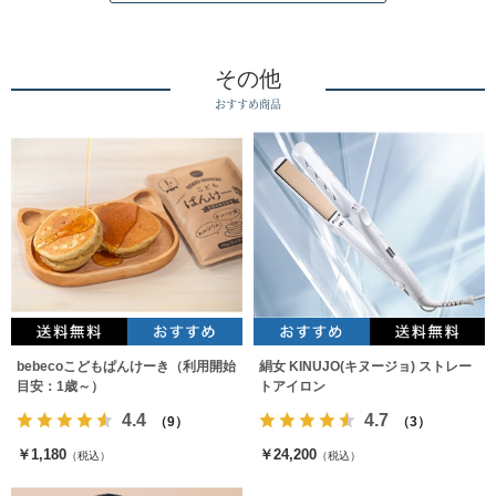
その他
おすすめ商品
bebecoこどもぱんけーき（利用開始
絹女 KINUJO(キヌージョ) ストレー
目安：1歳～）
トアイロン
4.4
4.7
（9）
（3）
￥1,180
￥24,200
（税込）
（税込）