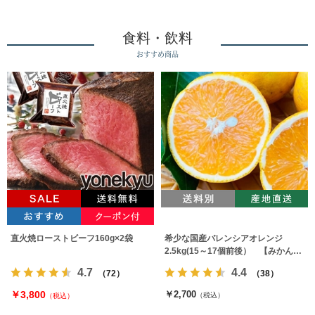
食料・飲料
おすすめ商品
直火焼ローストビーフ160g×2袋
希少な国産バレンシアオレンジ
2.5kg(15～17個前後） 【みかんの
みっちゃん農園】
4.7
4.4
（72）
（38）
￥3,800
￥2,700
（税込）
（税込）