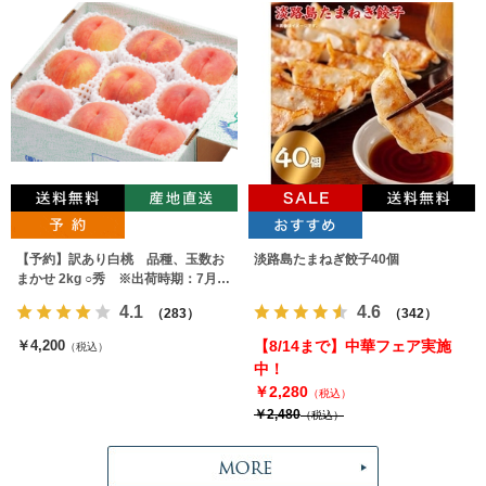
【予約】訳あり白桃 品種、玉数お
淡路島たまねぎ餃子40個
まかせ 2kg ○秀 ※出荷時期：7月下
旬～9月上旬
4.1
4.6
（283）
（342）
￥4,200
【8/14まで】中華フェア実施
（税込）
中！
￥2,280
（税込）
￥2,480
（税込）