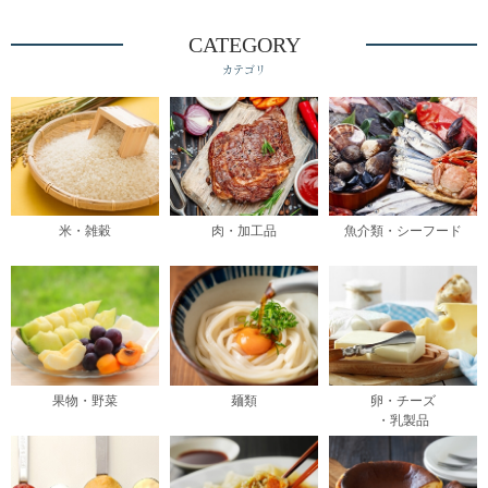
CATEGORY
カテゴリ
米・雑穀
肉・加工品
魚介類・シーフード
果物・野菜
麺類
卵・チーズ
・乳製品