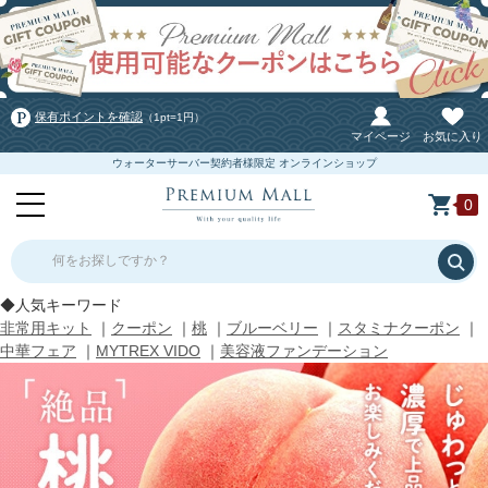
保有ポイントを確認
（1pt=1円）
マイページ
お気に入り
ウォーターサーバー契約者様限定 オンラインショップ
0
何をお探しですか？
◆人気キーワード
非常用キット
｜
クーポン
｜
桃
｜
ブルーベリー
｜
スタミナクーポン
｜
中華フェア
｜
MYTREX VIDO
｜
美容液ファンデーション