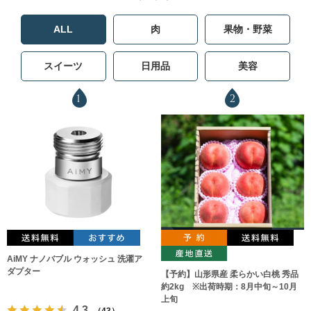
ALL
肉
果物・野菜
スイーツ
日用品
美容
1
2
AiMY ナノバブル ウォッシュ 洗濯ア
ダプター
【予約】山形県産 柔らかい白桃 秀品
約2kg ※出荷時期：8月中旬～10月
上旬
4.3
（43）