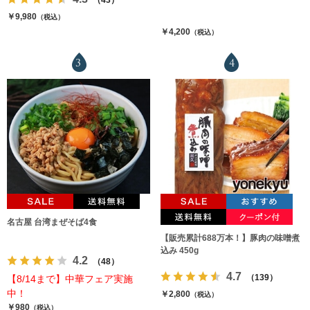
￥9,980
（税込）
￥4,200
（税込）
3
4
名古屋 台湾まぜそば4食
【販売累計688万本！】豚肉の味噌煮
込み 450g
4.2
（48）
4.7
（139）
【8/14まで】中華フェア実施
中！
￥2,800
（税込）
￥980
（税込）