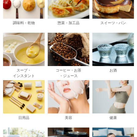
調味料・乾物
惣菜・加工品
スイーツ・パン
スープ・
コーヒー・お茶
お酒
インスタント
・ジュース
日用品
美容
健康