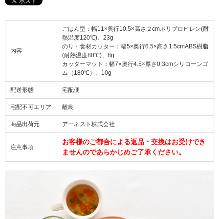
ごはん型：幅11×奥行10.5×高さ２cmポリプロピレン(耐
熱温度120℃)、23g
のり・食材カッター：幅5×奥行6.5×高さ1.5cmABS樹脂
内容
(耐熱温度80℃)、8g
カッターマット：幅7×奥行4.5×厚さ0.3cmシリコーンゴ
ム（180℃）、10g
配送形態
宅配便
宅配不可エリア
離島
商品出荷元
アーネスト株式会社
お客様のご都合による返品・交換はお受けでき
注意事項
ませんのであらかじめご了承ください。