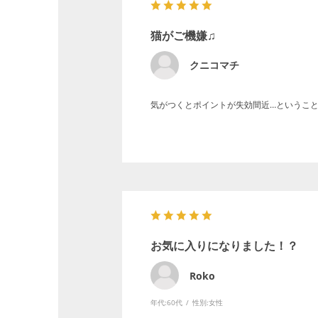
猫がご機嫌♫
クニコマチ
気がつくとポイントが失効間近…というこ
お気に入りになりました！？
Roko
年代:
60代
性別:
女性