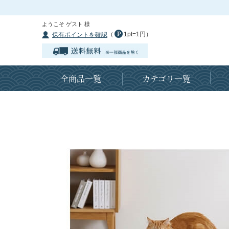
ようこそ ゲスト 様
（
1pt=1円）
保有ポイントを確認
全商品一覧
カテゴリ一覧