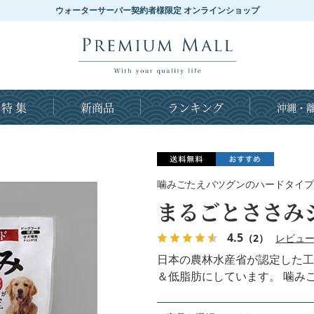
ウォーターサーバー契約者様限定 オンラインショップ
特 集
新商品
ランキング
沖縄・離
噛みごたえバツグンのハードタイプ
まるごとささみ
4.5
（2）
レビュ
日本の農林水産省が認定した工
＆低脂肪にしています。 噛み