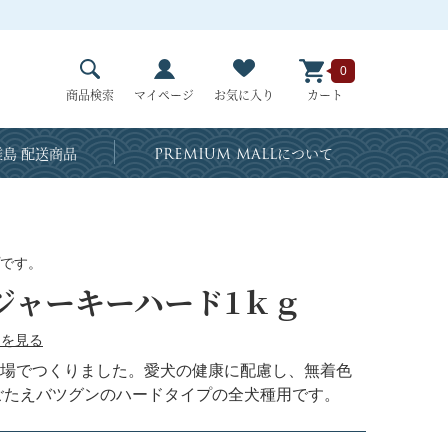
0
商品検索
マイページ
お気に入り
カート
島 配送商品
PREMIUM MALL
について
です。
ジャーキーハード1ｋｇ
ーを見る
場でつくりました。愛犬の健康に配慮し、無着色
ごたえバツグンのハードタイプの全犬種用です。