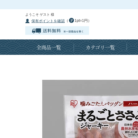
ようこそ ゲスト 様
（
1pt=1円）
保有ポイントを確認
全商品一覧
カテゴリ一覧