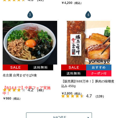
￥4,200
（税込）
3
4
名古屋 台湾まぜそば4食
【販売累計688万本！】豚肉の味噌煮
込み 450g
【8/14まで】中華フェア実施
4.2
（48）
中！
￥2,800
（税込）
4.7
（139）
￥980
（税込）