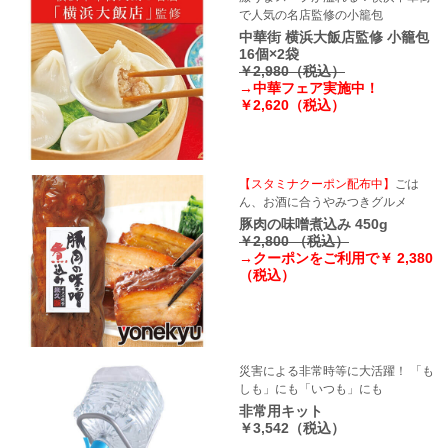
で人気の名店監修の小籠包
中華街 横浜大飯店監修 小籠包
16個×2袋
￥2,980（税込）
→中華フェア実施中！
￥2,620（税込）
【スタミナクーポン配布中】
ごは
ん、お酒に合うやみつきグルメ
豚肉の味噌煮込み 450g
￥2,800 （税込）
→クーポンをご利用で￥ 2,380
（税込）
災害による非常時等に大活躍！ 「も
しも」にも「いつも」にも
非常用キット
￥3,542（税込）