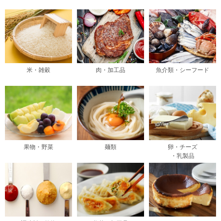
米・雑穀
肉・加工品
魚介類・シーフード
果物・野菜
麺類
卵・チーズ
・乳製品