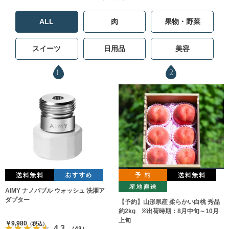
ALL
肉
果物・野菜
スイーツ
日用品
美容
1
2
AiMY ナノバブル ウォッシュ 洗濯ア
ダプター
【予約】山形県産 柔らかい白桃 秀品
約2kg ※出荷時期：8月中旬～10月
上旬
￥9,980
（税込）
4.3
（43）