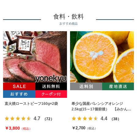
食料・飲料
おすすめ商品
直火焼ローストビーフ160g×2袋
希少な国産バレンシアオレンジ
2.5kg(15～17個前後） 【みかんの
みっちゃん農園】
4.7
4.4
（72）
（38）
￥3,800
￥2,700
（税込）
（税込）