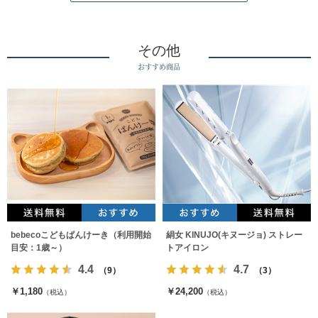
その他
おすすめ商品
bebecoこどもぱんけーき（利用開始
絹女 KINUJO(キヌージョ) ストレー
目安：1歳～）
トアイロン
4.4
4.7
（9）
（3）
￥1,180
￥24,200
（税込）
（税込）