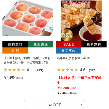
【予約】訳あり白桃 品種、玉数お
淡路島たまねぎ餃子40個
まかせ 2kg ○秀 ※出荷時期：7月下
旬～9月上旬
4.1
4.6
（283）
（342）
￥4,200
【8/14まで】中華フェア実施
（税込）
中！
￥2,280
（税込）
￥2,480
（税込）