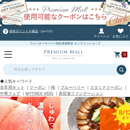
保有ポイントを確認
（1pt=1円）
マイページ
お気に入り
ウォーターサーバー契約者様限定 オンラインショップ
0
何をお探しですか？
◆人気キーワード
非常用キット
｜
クーポン
｜
桃
｜
ブルーベリー
｜
スタミナクーポン
｜
中華フェア
｜
MYTREX VIDO
｜
美容液ファンデーション