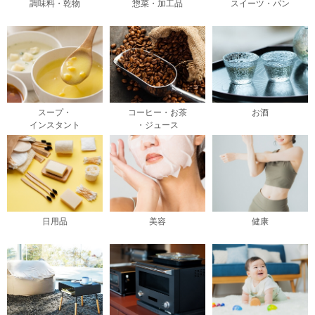
調味料・乾物
惣菜・加工品
スイーツ・パン
スープ・
コーヒー・お茶
お酒
インスタント
・ジュース
日用品
美容
健康