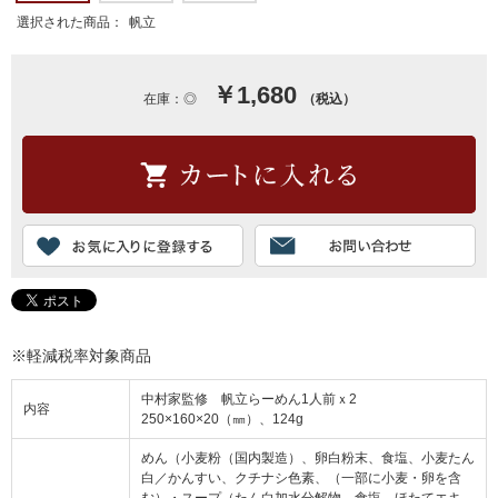
選択された商品：
帆立
￥1,680
在庫：◎
（税込）
※軽減税率対象商品
中村家監修 帆立らーめん1人前ｘ2
内容
250×160×20（㎜）、124g
めん（小麦粉（国内製造）、卵白粉末、食塩、小麦たん
白／かんすい、クチナシ色素、（一部に小麦・卵を含
む）・スープ（たん白加水分解物、食塩、ほたてエキ