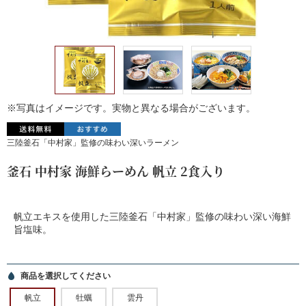
※写真はイメージです。実物と異なる場合がございます。
三陸釜石「中村家」監修の味わい深いラーメン
釜石 中村家 海鮮らーめん 帆立 2食入り
帆立エキスを使用した三陸釜石「中村家」監修の味わい深い海鮮
旨塩味。
商品を選択してください
帆立
牡蠣
雲丹