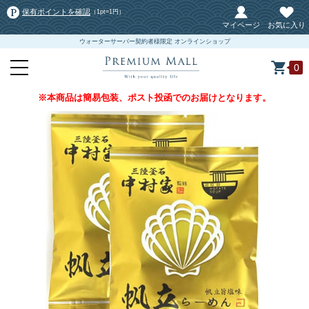
保有ポイントを確認
（1pt=1円）
マイページ
お気に入り
ウォーターサーバー契約者様限定 オンラインショップ
0
※本商品は簡易包装、ポスト投函でのお届けとなります。