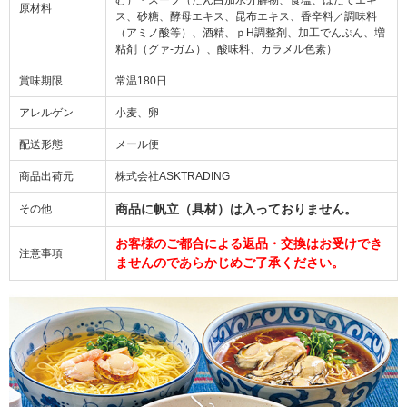
原材料
ス、砂糖、酵母エキス、昆布エキス、香辛料／調味料
（アミノ酸等）、酒精、ｐH調整剤、加工でんぷん、増
粘剤（グァ-ガム）、酸味料、カラメル色素）
賞味期限
常温180日
アレルゲン
小麦、卵
配送形態
メール便
商品出荷元
株式会社ASKTRADING
商品に帆立（具材）は入っておりません。
その他
お客様のご都合による返品・交換はお受けでき
注意事項
ませんのであらかじめご了承ください。