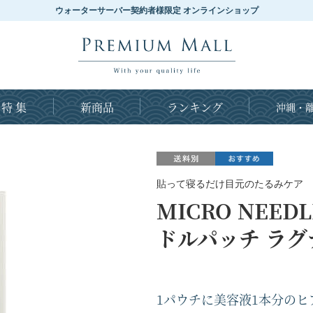
ウォーターサーバー契約者様限定 オンラインショップ
特 集
新商品
ランキング
沖縄・離
貼って寝るだけ目元のたるみケア
MICRO NEED
ドルパッチ ラグ
1パウチに美容液1本分の