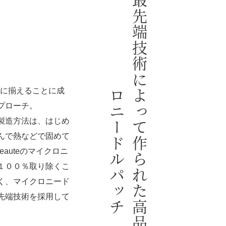
最
先
端
技
術
に
っ
て
作
ら
れ
た
高
品
質
の
マ
イ
ク
ニ
ー
ド
ル
パ
ッ
さに揃えることに成
よ
ロ
チ
プローチ。
製造方法は、はじめ
んで熱などで固めて
eauteのマイクロニ
１００％取り除くこ
く、マイクロニード
先端技術を採用して