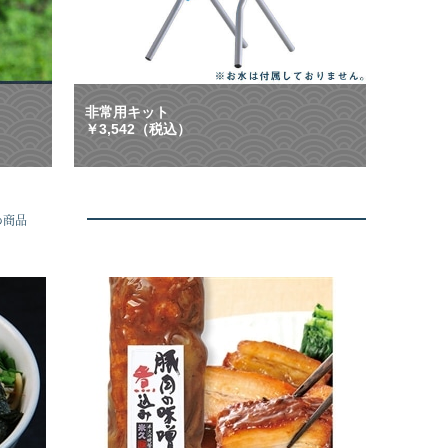
味
等
わ
に
い
大
！
活
甘
躍
み
！
非常用キット
と
「
￥3,542（税込）
芳
も
醇
し
な
も
香
」
り
に
め商品
の
も
桃
「
を
い
農
つ
家
も
直
」
送
に
で
も