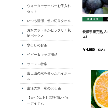
ウォーターサーバーお手入れ
セット
いつも清潔、使い切りタオル
お水のボトルがピッタリ！収
愛媛県産完熟ブル
納ボックス
ュ)
水出しのお茶
￥4,980
（税込）
ベビー＆キッズ用品
ラーメン特集
富士山の水を使ったハイボー
ル
生活の木 私の30日茶
【☆4.0以上】高評価レビュ
ーアイテム