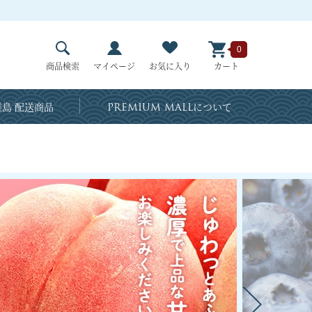
0
商品検索
マイページ
お気に入り
カート
島 配送商品
PREMIUM MALL
について