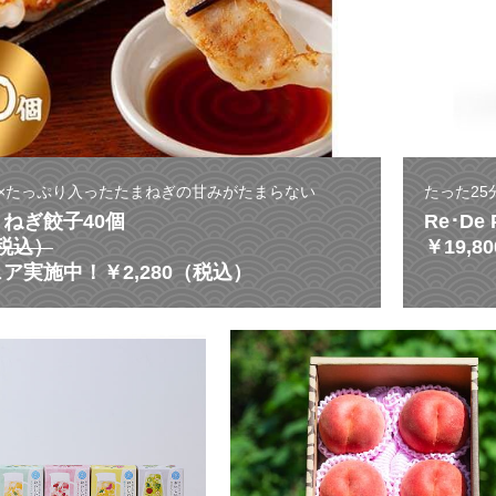
×たっぷり入ったたまねぎの甘みがたまらない
たった2
ねぎ餃子40個
Re･De
（税込）
￥19,
ア実施中！￥2,280（税込）
6
種
の
フ
レ
ー
バ
ー