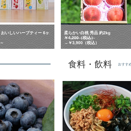
か
ら
お
選
び
い
おいしいハーブティー 6ヶ
柔らかい白桃 秀品 約2kg
た
￥4,200（税込）
だ
）～
→￥3,900（税込）
け
ま
す
食料・飲料
！
おすす