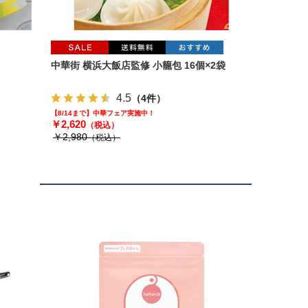
中華街 横浜大飯店監修 小籠包 16個×2袋
4.5
（4件）
【8/14まで】中華フェア実施中！
￥2,620
（税込）
￥2,980
（税込）