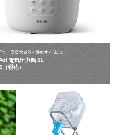
5分で、高級炊飯器も嫉妬する味わい。
 Pot 電気圧力鍋 2L
800（税込）
ひ
災
と
害
く
に
ち
よ
で
る
感
非
動
常
の
時