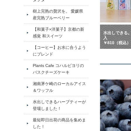
樹上完熟の贅沢を。 愛媛県
産完熟ブルーベリー
【和菓子×洋菓子】京都の新
水出しできる。
感覚 和スイーツ
入
￥810（税込
【コーヒー】お水に合うよう
にブレンド
Plants Cafe コハルビヨリの
バスクチーズケーキ
湘南茅ケ崎のローカルアイス
＆ワッフル
水出しできるハーブティーが
登場しました！
最短即日出荷の商品を集めま
した！