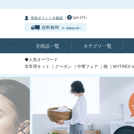
（
1pt=1円）
保有ポイントを確認
全商品一覧
カテゴリ一覧
◆人気キーワード
非常用キット
｜
クーポン
｜
中華フェア
｜
桃
｜
MYTREX V