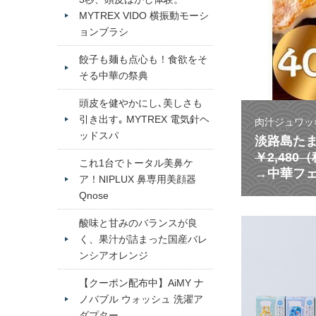
MYTREX VIDO 横振動モーシ
ョンブラシ
餃子も麺も点心も！食欲をそ
そる中華の祭典
頭皮を健やかにし､美しさも
引き出す｡ MYTREX 電気針ヘ
肉汁ジュワッ
ッドスパ
淡路島たま
￥2,480
これ1台でトータル美鼻ケ
→中華フェ
ア！NIPLUX 鼻専用美顔器
Qnose
酸味と甘みのバランスが良
く、果汁が詰まった国産バレ
ンシアオレンジ
【クーポン配布中】AiMY ナ
ノバブル ウォッシュ 洗濯ア
ダプター