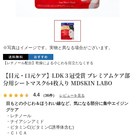
※写真はイメージです。実物と異なる場合がございます。
【レチノール配合】乾燥による小じわを目立たなくする
【目元・口元ケア】LDK３冠受賞 プレミアムケア部
分用シートマスク64枚入り MDSKIN LABO
4.4
（36件）
レビューを見る
目もとの小じわ＆ほうれい線など、気になる部分に集中エイジン
グケア
・レチノール
・ナイアシンアミド
・ビタミンC(ビタミンC誘導体含む)
・ＣＩＣＡ