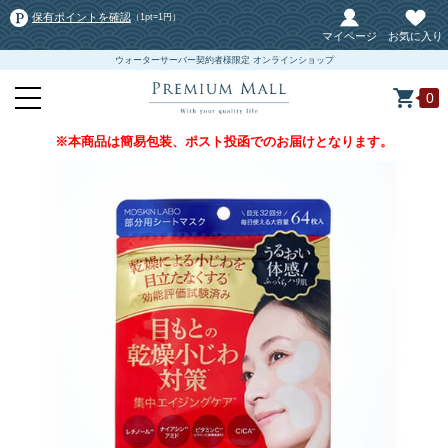
保有ポイントを確認
（1pt=1円）
マイページ
お気に入り
ウォーターサーバー契約者様限定 オンラインショップ
0
※本商品は簡易包装、ポスト投函でのお届けとなります。