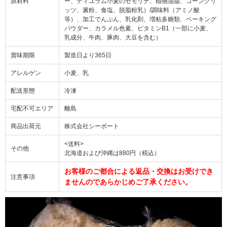
原材料
ー、ディユラム小麦のセモリナ、植物油脂、コーングリ
ッツ、澱粉、食塩、脱脂粉乳）/調味料（アミノ酸
等）、加工でんぷん、乳化剤、増粘多糖類、ベーキング
パウダー、カラメル色素、ビタミンB1（一部に小麦、
乳成分、牛肉、豚肉、大豆を含む）
賞味期限
製造日より365日
アレルゲン
小麦、乳
配送形態
冷凍
宅配不可エリア
離島
商品出荷元
株式会社シーポート
<送料>
その他
北海道および沖縄は880円（税込）
お客様のご都合による返品・交換はお受けでき
注意事項
ませんのであらかじめご了承ください。