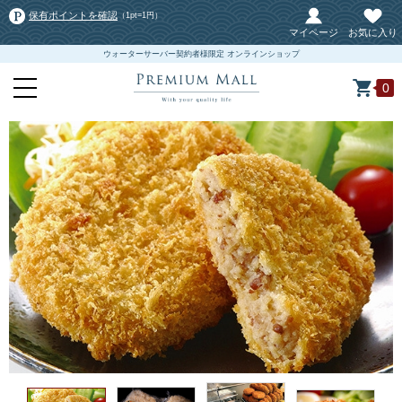
保有ポイントを確認
（1pt=1円）
マイページ
お気に入り
ウォーターサーバー契約者様限定 オンラインショップ
0