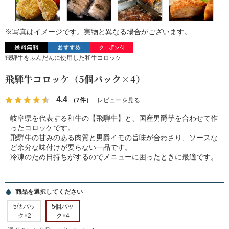
※写真はイメージです。実物と異なる場合がございます。
飛騨牛をふんだんに使用した和牛コロッケ
飛騨牛コロッケ（5個パック×4）
4.4
（7件）
レビューを見る
岐阜県を代表する和牛の【飛騨牛】と、国産男爵芋を合わせて作
ったコロッケです。
飛騨牛の甘みのある肉質と男爵イモの旨味が合わさり、ソースな
ど余分な味付けが要らない一品です。
冷凍のため日持ちがするのでメニューに困ったときに最適です。
商品を選択してください
5個パッ
5個パッ
ク×2
ク×4