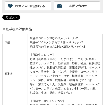
※軽減税率対象商品
飛騨牛コロッケ90g×5個入りパック×2
内容
飛騨牛100％メンチカツ２個入りパック×2
飛騨天狗の牛肉まん130g×2個入りパック×2
【飛騨牛コロッケ】
野菜（馬鈴薯（国産）、たまねぎ）、牛肉（岐阜県）、
乾燥マッシュポテト、動物油脂、砂糖、醤油、粒状植物
性タンパク、脱脂粉乳調製品、米醸造調味料、ポークパ
ウダー、香辛料、衣（パン粉、小麦粉、コーンフラワ
原材料
ー、ディユラム小麦のセモリナ、植物油脂、コーングリ
ッツ、澱粉、食塩、脱脂粉乳）/調味料（アミノ酸
等）、加工でんぷん、乳化剤、増粘多糖類、ベーキング
パウダー、カラメル色素、ビタミンB1（一部に小麦、
乳成分、牛肉、豚肉、大豆を含む）
【飛騨牛100％メンチカツ】