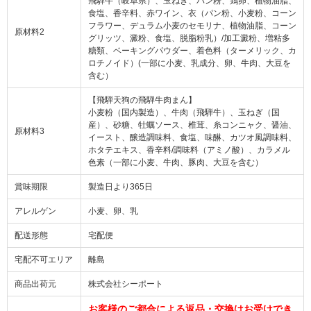
飛騨牛（岐阜県）、玉ねぎ、パン粉、鶏卵、植物油脂、
食塩、香辛料、赤ワイン、衣（パン粉、小麦粉、コーン
フラワー、デュラム小麦のセモリナ、植物油脂、コーン
原材料2
グリッツ、澱粉、食塩、脱脂粉乳）/加工澱粉、増粘多
糖類、ベーキングパウダー、着色料（ターメリック、カ
ロチノイド）(一部に小麦、乳成分、卵、牛肉、大豆を
含む）
【飛騨天狗の飛騨牛肉まん】
小麦粉（国内製造）、牛肉（飛騨牛）、玉ねぎ（国
産）、砂糖、牡蠣ソース、椎茸、糸コンニャク、醤油、
原材料3
イースト、醸造調味料、食塩、味醂、カツオ風調味料、
ホタテエキス、香辛料/調味料（アミノ酸）、カラメル
色素（一部に小麦、牛肉、豚肉、大豆を含む）
賞味期限
製造日より365日
アレルゲン
小麦、卵、乳
配送形態
宅配便
宅配不可エリア
離島
商品出荷元
株式会社シーポート
お客様のご都合による返品・交換はお受けでき