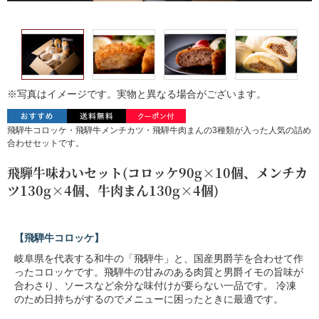
※写真はイメージです。実物と異なる場合がございます。
飛騨牛コロッケ・飛騨牛メンチカツ・飛騨牛肉まんの3種類が入った人気の詰め
合わせセットです。
飛騨牛味わいセット(コロッケ90g×10個、メンチカ
ツ130g×4個、牛肉まん130g×4個)
【飛騨牛コロッケ】
岐阜県を代表する和牛の「飛騨牛」と、国産男爵芋を合わせて作
ったコロッケです。飛騨牛の甘みのある肉質と男爵イモの旨味が
合わさり、ソースなど余分な味付けが要らない一品です。 冷凍
のため日持ちがするのでメニューに困ったときに最適です。