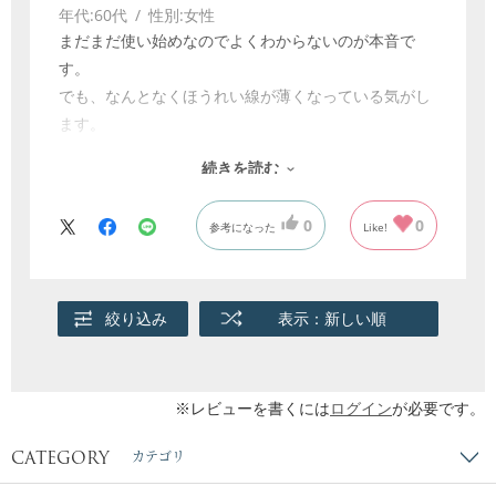
年代:
60代
性別:
女性
まだまだ使い始めなのでよくわからないのが本音で
す。
でも、なんとなくほうれい線が薄くなっている気がし
ます。
これから使い続けていくうちに、効果が表れてくれる
続きを読む
と期待しています。
0
0
参考になった
Like!
絞り込み
表示：新しい順
※レビューを書くには
ログイン
が必要です。
CATEGORY
カテゴリ