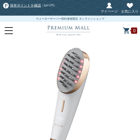
保有ポイントを確認
（1pt=1円）
マイページ
お気に入り
ウォーターサーバー契約者様限定 オンラインショップ
0